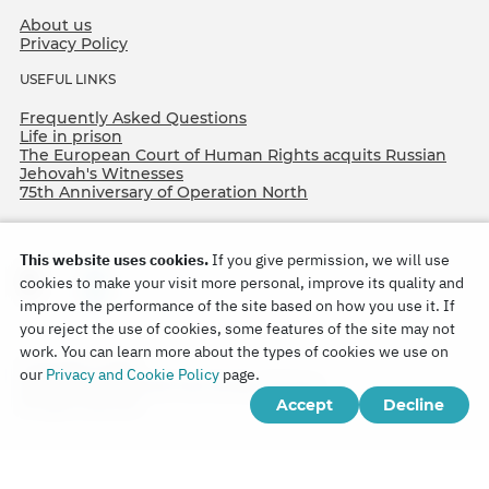
About us
Privacy Policy
USEFUL LINKS
Frequently Asked Questions
Life in prison
The European Court of Human Rights acquits Russian
Jehovah's Witnesses
75th Anniversary of Operation North
This website uses cookies.
If you give permission, we will use
cookies to make your visit more personal, improve its quality and
improve the performance of the site based on how you use it. If
you reject the use of cookies, some features of the site may not
work. You can learn more about the types of cookies we use on
Copyright © 2026
our
Privacy and Cookie Policy
page.
Watch Tower Bible and Tract Society of Korea.
Accept
Decline
All rights reserved.