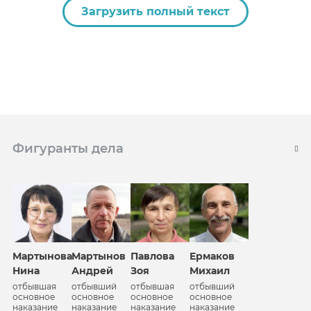
Загрузить полный текст
Фигуранты дела
Мартынова
Мартынов
Павлова
Ермаков
Нина
Андрей
Зоя
Михаил
отбывшая
отбывший
отбывшая
отбывший
основное
основное
основное
основное
наказание
наказание
наказание
наказание