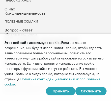
ПРЕСС-СЛУЖБА
О нас
Конфиденциальность
ПОЛЕЗНЫЕ ССЫЛКИ
Вопрос – ответ
Жизнь в колонии
ЕСПЧ оправдывает Свидетелей Иеговы
Этот веб-сайт использует cookie.
Если вы дадите
75-я годовщина операции «Север»
разрешение, мы будем использовать cookie, чтобы сделать
ваше посещение более персональным, повысить его
качество и улучшать работу сайта на основе того, как вы его
используете. Если вы отклоните использование cookie,
некоторые функции сайта могут не работать. Вы можете
узнать больше о видах cookie, которые мы используем, на
странице
Политика конфиденциальности и использования
Copyright © 2026
cookie
.
Watch Tower Bible and Tract Society of Korea.
Принять
Отклонить
Все права сохраняются.