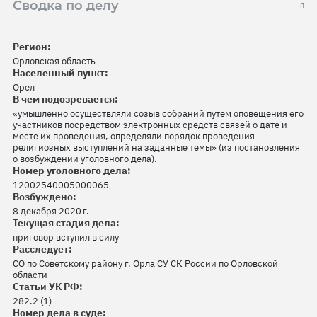
Сводка по делу
Регион:
Орловская область
Населенный пункт:
Орел
В чем подозревается:
«умышленно осуществляли созыв собраний путем оповещения его
участников посредством электронных средств связей о дате и
месте их проведения, определяли порядок проведения
религиозных выступлений на заданные темы» (из постановления
о возбуждении уголовного дела).
Номер уголовного дела:
12002540005000065
Возбуждено:
8 декабря 2020 г.
Текущая стадия дела:
приговор вступил в силу
Расследует:
СО по Советскому району г. Орла СУ СК России по Орловской
области
Статьи УК РФ:
282.2 (1)
Номер дела в суде: