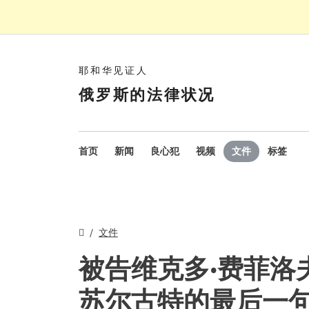
耶和华见证人
俄罗斯的法律状况
首页
新闻
良心犯
视频
文件
标签
文件
被告维克多·费菲洛夫（V
苏尔古特的最后一