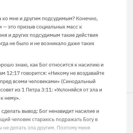
 ко мне и другим подсудимым? Конечно,
 — это призыв социальных масс к
ня и других подсудимым такие действия
гда не было и не возникало даже таких
орошо знаю, как Бог относится к насилию и
ам 12:17 говорится: «Никому не воздавайте
м пред всеми человеками» (Синодальный
совет из 1 Петра 3:11: «Уклоняйся от зла и
к нему».
сделать вывод: Бог ненавидит насилие и
ющий человек стараюсь подражать Богу в
ы не делать зла другим. Поэтому меня