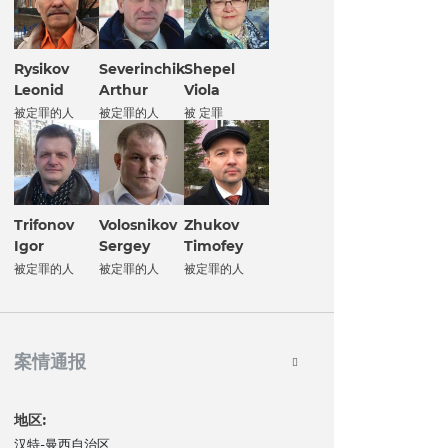
Rysikov
Severinchik
Shepel
Leonid
Arthur
Viola
被定罪的人
被定罪的人
被 定罪
Trifonov
Volosnikov
Zhukov
Igor
Sergey
Timofey
被定罪的人
被定罪的人
被定罪的人
案情通报
地区:
汉特-曼西自治区