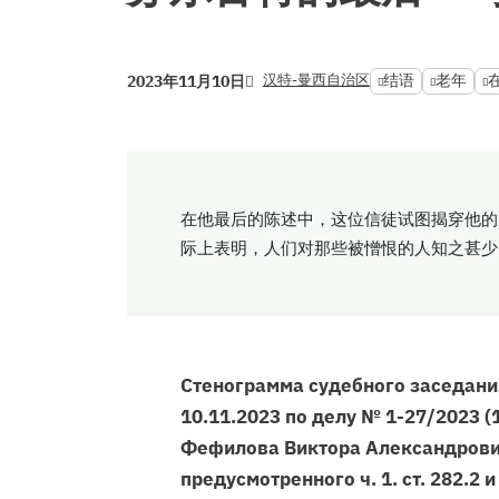
汉特-曼西自治区
结语
老年
2023年11月10日
在他最后的陈述中，这位信徒试图揭穿他的
际上表明，人们对那些被憎恨的人知之甚少
Стенограмма судебного заседания
10.11.2023 по делу № 1-27/2023 
Фефилова Виктора Александрович
предусмотренного ч. 1. ст. 282.2 и 