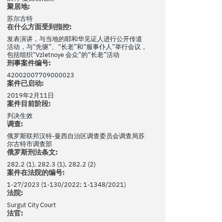
聚居地:
苏尔古特
在什么方面受到指控:
发表演讲，与当地的耶和华见证人进行公开传道
活动，与“先驱”、“长老”和“服事仆人”举行会议，
包括组织“Vzletnoye 会众”的“长老”活动
刑事案件编号:
42002007709000023
案件已启动:
2019年2月11日
案件目前阶段:
判决生效
调查:
俄罗斯联邦汉特-曼西自治区调查委员会调查局苏
尔古特市调查部
俄罗斯刑法条文:
282.2 (1), 282.3 (1), 282.2 (2)
案件在法院的编号:
1-27/2023 (1-130/2022; 1-1348/2021)
法院:
Surgut City Court
法官: