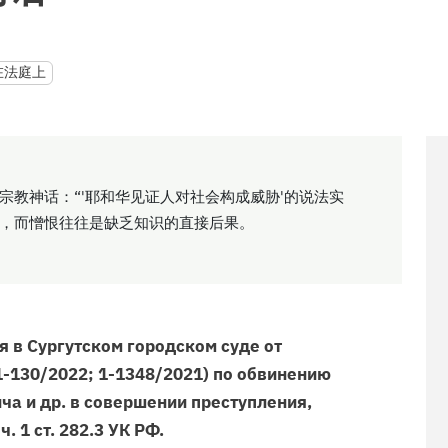
在法庭上
宗教神话：“'耶和华见证人对社会构成威胁'的说法实
，而憎恨往往是缺乏知识的直接后果。
 в Сургутском городском суде от
(1-130/2022; 1-1348/2021) по обвинению
а и др. в совершении преступления,
ч. 1 ст. 282.3 УК РФ.