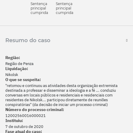
Sentença
Sentença
principal
principal
cumprida
cumprida
Resumo do caso
Região:
Região de Penza
Liquidação:
Nikolsk
O que se suspeita:
"retomou e continuou as atividades desta organização extremista
destinada a professar e disseminar a ideologia e a fé ... conduziu
conversas em locais públicos e residenciais e residenciais com
residentes de Nikolsk... participou diretamente de reuniões
conspiratórias" (da decisão de iniciar um processo criminal)
Número do processo criminal:
12002560016000021
Instituiu:
7 de outubro de 2020
Fase atual do caso: