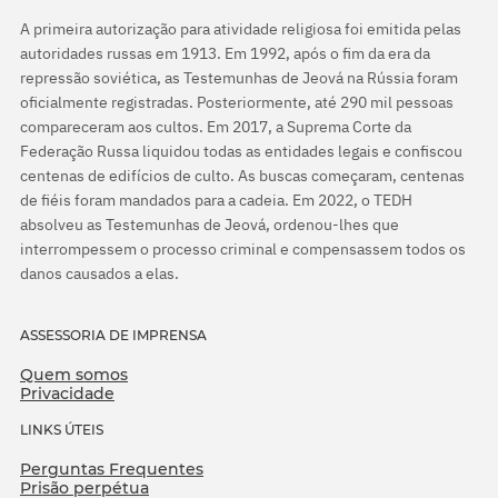
A primeira autorização para atividade religiosa foi emitida pelas
autoridades russas em 1913. Em 1992, após o fim da era da
repressão soviética, as Testemunhas de Jeová na Rússia foram
oficialmente registradas. Posteriormente, até 290 mil pessoas
compareceram aos cultos. Em 2017, a Suprema Corte da
Federação Russa liquidou todas as entidades legais e confiscou
centenas de edifícios de culto. As buscas começaram, centenas
de fiéis foram mandados para a cadeia. Em 2022, o TEDH
absolveu as Testemunhas de Jeová, ordenou-lhes que
interrompessem o processo criminal e compensassem todos os
danos causados a elas.
ASSESSORIA DE IMPRENSA
Quem somos
Privacidade
LINKS ÚTEIS
Perguntas Frequentes
Prisão perpétua