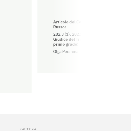
Articolo del Codice Penale
N
Russo:
g
282.3 (1), 282.2 (2)
1
Giudice del Tribunale di
primo grado:
Olga Pershina
CATEGORIA