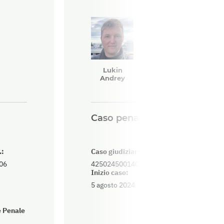
Lukin
Andrey
Caso penale
.:
Caso giudiziario nr.:
R
06
42502450014000040
M
Inizio caso:
S
5 agosto 2024
I
v
e Penale