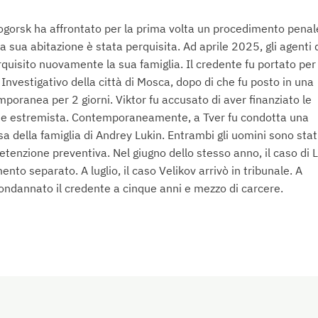
ogorsk ha affrontato per la prima volta un procedimento penal
sua abitazione è stata perquisita. Ad aprile 2025, gli agenti 
rquisito nuovamente la sua famiglia. Il credente fu portato per
Investigativo della città di Mosca, dopo di che fu posto in una
mporanea per 2 giorni. Viktor fu accusato di aver finanziato le
ione estremista. Contemporaneamente, a Tver fu condotta una
sa della famiglia di Andrey Lukin. Entrambi gli uomini sono stat
detenzione preventiva. Nel giugno dello stesso anno, il caso di 
nto separato. A luglio, il caso Velikov arrivò in tribunale. A
condannato il credente a cinque anni e mezzo di carcere.