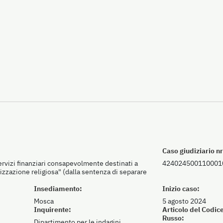
Caso giudiziario nr
servizi finanziari consapevolmente destinati a
424024500110001
nizzazione religiosa" (dalla sentenza di separare
Insediamento:
Inizio caso:
Mosca
5 agosto 2024
Inquirente:
Articolo del Codic
Russo:
Dipartimento per le indagini