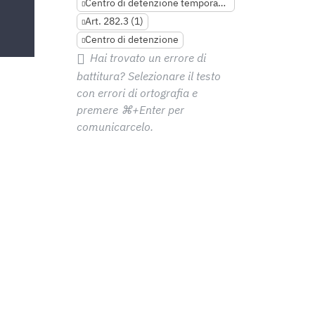
Centro di detenzione temporanea
Art. 282.3 (1)
Centro di detenzione
Hai trovato un errore di
battitura? Selezionare il testo
con errori di ortografia e
premere
⌘+Enter
per
comunicarcelo.