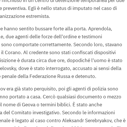
o rinchiuso in un centro di detenzione temporanea per due
e preventiva. Egli è nello status di imputato nel caso di
ganizzazione estremista.
ie hanno sentito bussare forte alla porta. Aprendola,
le, due agenti delle forze dell'ordine e testimoni
 si sono comportate correttamente. Secondo loro, stavano
il Corano. Al credente sono stati confiscati dispositivi
uisizione è durata circa due ore, dopodiché l'uomo è stato
elovsky, dove è stato interrogato, accusato ai sensi della
ce penale della Federazione Russa e detenuto.
v era già stato perquisito, poi gli agenti di polizia sono
 hanno portato a casa. Cercò qualsiasi documento o mezzo
l nome di Geova o termini biblici. È stato anche
a del Comitato investigativo. Secondo le informazioni
enale è legato al caso contro Aleksandr Serebryakov, che è