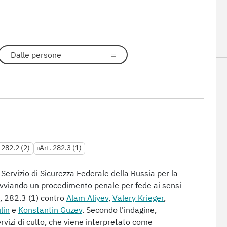
Dalle persone
 282.2 (2)
Art. 282.3 (1)
 Servizio di Sicurezza Federale della Russia per la
vviando un procedimento penale per fede ai sensi
), 282.3 (1) contro
Alam Aliyev
,
Valery Krieger
,
lin
e
Konstantin Guzev
. Secondo l'indagine,
rvizi di culto, che viene interpretato come