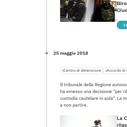
Biro
Giud
L
25 maggio 2018
Centro di detenzione
Accordo di
Il tribunale della Regione auton
ha emesso una decisione "per ri
custodia cautelare in aula". La m
a non partire.
La C
rila