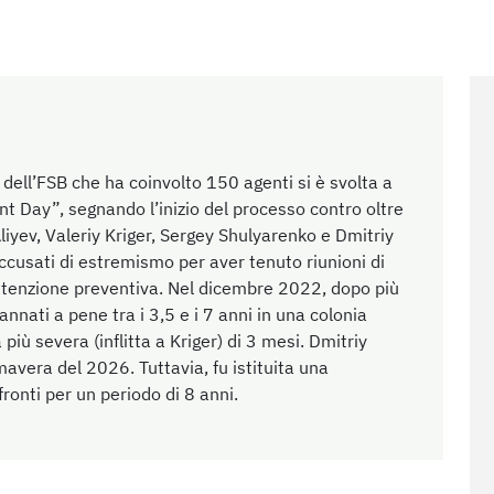
ell’FSB che ha coinvolto 150 agenti si è svolta a
t Day”, segnando l’inizio del processo contro oltre
liyev, Valeriy Kriger, Sergey Shulyarenko e Dmitriy
accusati di estremismo per aver tenuto riunioni di
detenzione preventiva. Nel dicembre 2022, dopo più
dannati a pene tra i 3,5 e i 7 anni in una colonia
più severa (inflitta a Kriger) di 3 mesi. Dmitriy
avera del 2026. Tuttavia, fu istituita una
ronti per un periodo di 8 anni.