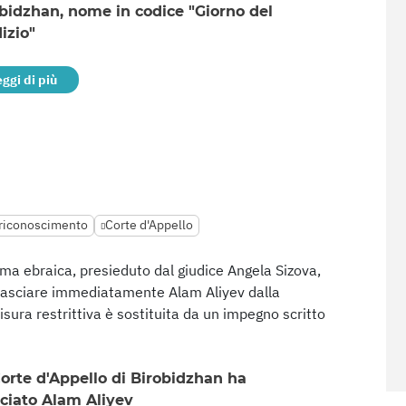
bidzhan, nome in codice "Giorno del
izio"
eggi di più
 riconoscimento
Corte d'Appello
oma ebraica, presieduto dal giudice Angela Sizova,
lasciare immediatamente Alam Aliyev dalla
isura restrittiva è sostituita da un impegno scritto
orte d'Appello di Birobidzhan ha
sciato Alam Aliyev