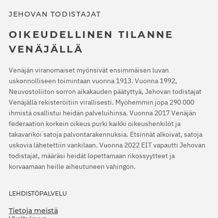
JEHOVAN TODISTAJAT
OIKEUDELLINEN TILANNE
VENÄJÄLLÄ
Venäjän viranomaiset myönsivät ensimmäisen luvan
uskonnolliseen toimintaan vuonna 1913. Vuonna 1992,
Neuvostoliiton sorron aikakauden päätyttyä, Jehovan todistajat
Venäjällä rekisteröitiin virallisesti. Myöhemmin jopa 290 000
ihmistä osallistui heidän palveluihinsa. Vuonna 2017 Venäjän
federaation korkein oikeus purki kaikki oikeushenkilöt ja
takavarikoi satoja palvontarakennuksia. Etsinnät alkoivat, satoja
uskovia lähetettiin vankilaan. Vuonna 2022 EIT vapautti Jehovan
todistajat, määräsi heidät lopettamaan rikossyytteet ja
korvaamaan heille aiheutuneen vahingon.
LEHDISTÖPALVELU
Tietoja meistä