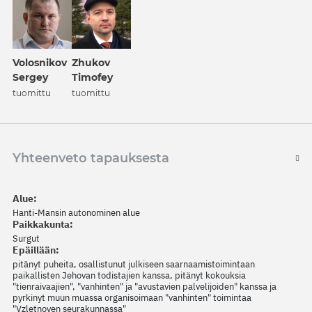
Volosnikov
Zhukov
Sergey
Timofey
tuomittu
tuomittu
Yhteenveto tapauksesta
Alue:
Hanti-Mansin autonominen alue
Paikkakunta:
Surgut
Epäillään:
pitänyt puheita, osallistunut julkiseen saarnaamistoimintaan
paikallisten Jehovan todistajien kanssa, pitänyt kokouksia
"tienraivaajien", "vanhinten" ja "avustavien palvelijoiden" kanssa ja
pyrkinyt muun muassa organisoimaan "vanhinten" toimintaa
"Vzletnoyen seurakunnassa"