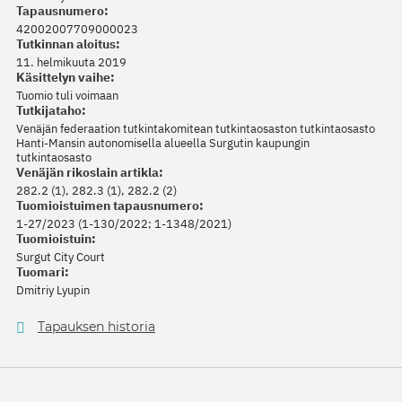
Tapausnumero:
42002007709000023
Tutkinnan aloitus:
11. helmikuuta 2019
Käsittelyn vaihe:
Tuomio tuli voimaan
Tutkijataho:
Venäjän federaation tutkintakomitean tutkintaosaston tutkintaosasto
Hanti-Mansin autonomisella alueella Surgutin kaupungin
tutkintaosasto
Venäjän rikoslain artikla:
282.2 (1), 282.3 (1), 282.2 (2)
Tuomioistuimen tapausnumero:
1-27/2023 (1-130/2022; 1-1348/2021)
Tuomioistuin:
Surgut City Court
Tuomari:
Dmitriy Lyupin
Tapauksen historia