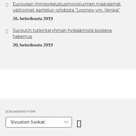
Euroopan ihmisoikeustuomioistuimen määräämät
välitoimet kantelun johdosta "Loginov ym. Venäjä"
26. helmikuuta 2019
Surgutin tutkintaryhmän hylkäämistä koskeva
hakemus
20. helmikuuta 2019
DOKUMENTIN TYYPPI
Sivuston luokat