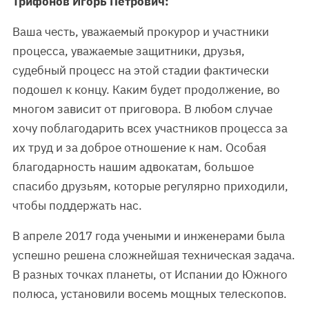
Трифонов Игорь Петрович:
Ваша честь, уважаемый прокурор и участники
процесса, уважаемые защитники, друзья,
судебный процесс на этой стадии фактически
подошел к концу. Каким будет продолжение, во
многом зависит от приговора. В любом случае
хочу поблагодарить всех участников процесса за
их труд и за доброе отношение к нам. Особая
благодарность нашим адвокатам, большое
спасибо друзьям, которые регулярно приходили,
чтобы поддержать нас.
В апреле 2017 года учеными и инженерами была
успешно решена сложнейшая техническая задача.
В разных точках планеты, от Испании до Южного
полюса, установили восемь мощных телескопов.