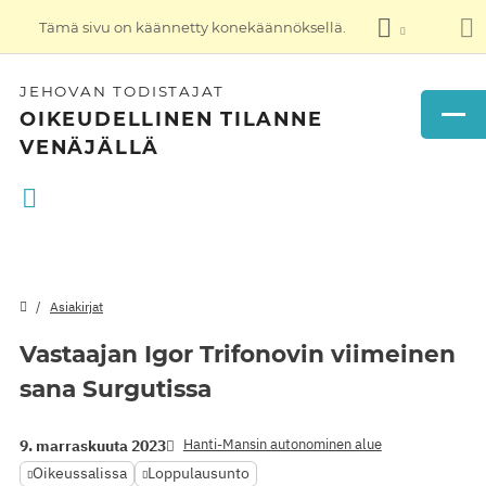
Tämä sivu on käännetty konekäännöksellä.
JEHOVAN TODISTAJAT
OIKEUDELLINEN TILANNE
VENÄJÄLLÄ
Asiakirjat
Vastaajan Igor Trifonovin viimeinen
sana Surgutissa
Hanti-Mansin autonominen alue
9. marraskuuta 2023
Oikeussalissa
Loppulausunto