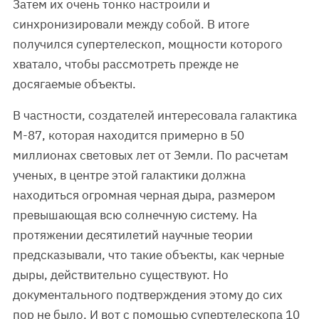
Затем их очень тонко настроили и
синхронизировали между собой. В итоге
получился супертелескоп, мощности которого
хватало, чтобы рассмотреть прежде не
досягаемые объекты.
В частности, создателей интересовала галактика
М-87, которая находится примерно в 50
миллионах световых лет от Земли. По расчетам
ученых, в центре этой галактики должна
находиться огромная черная дыра, размером
превышающая всю солнечную систему. На
протяжении десятилетий научные теории
предсказывали, что такие объекты, как черные
дыры, действительно существуют. Но
документального подтверждения этому до сих
пор не было. И вот с помощью супертелескопа 10