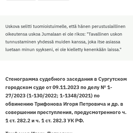
Uskova selitti tuomioistuimelle, että hänen perustuslaillinen
oikeutensa uskoa Jumalaan ei ole rikos: "Tavallinen uskon
tunnustaminen yhdessä muiden kanssa, joka itse asiassa
luetaan minun syykseni, ei ole kielletty kenenkään laissa."
Стенограмма судебного заседания в Сургутском
городском суде от 09.11.2023 по делу № 1-
27/2023 (1-130/2022; 1-1348/2021) по
обвинению Трифонова Игоря Петровича и др. в
совершении преступления, предусмотренного ч.
1 ст. 282.2 и ч. 1 ст. 282.3 УК РФ.