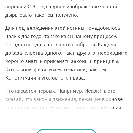
апреля 2019 года первое изображение черной
дыры было наконец получено.
Для подтверждения этой истины понадобилось
целых два года, так же как и нашему процессу.
Сегодня все доказательства собраны. Как для
доказательства одного, так и другого, необходимо
хорошо знать и применять законы и принципы.
Это законы физики и математики, законы
Конституции и уголовного права.
Что касается первых. Например, Исаак Ньютон
сказал, что законы движения, лежащие в основе
закона тяготения, — это инерция, сила действия …