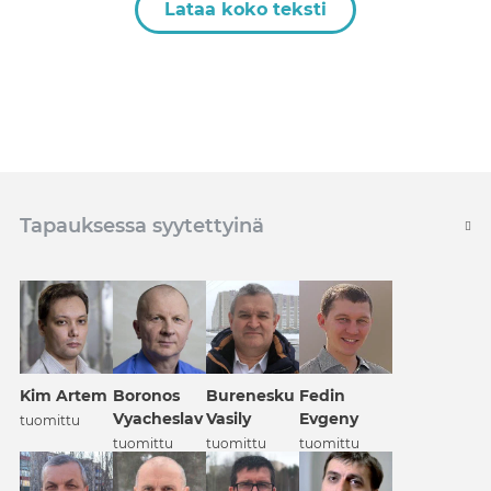
Lataa koko teksti
Tapauksessa syytettyinä
Kim Artem
Boronos
Burenesku
Fedin
Vyacheslav
Vasily
Evgeny
tuomittu
tuomittu
tuomittu
tuomittu