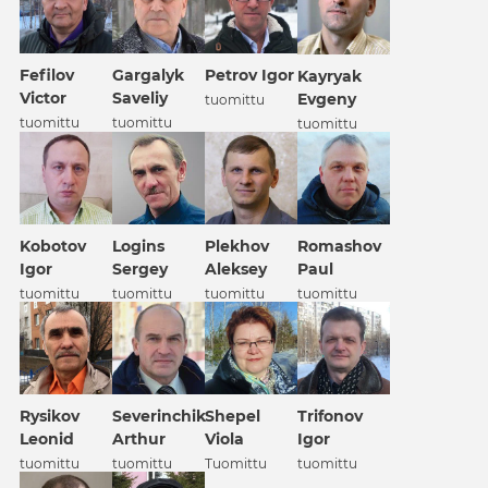
Fefilov
Gargalyk
Petrov Igor
Kayryak
Victor
Saveliy
Evgeny
tuomittu
tuomittu
tuomittu
tuomittu
Kobotov
Logins
Plekhov
Romashov
Igor
Sergey
Aleksey
Paul
tuomittu
tuomittu
tuomittu
tuomittu
Rysikov
Severinchik
Shepel
Trifonov
Leonid
Arthur
Viola
Igor
tuomittu
tuomittu
Tuomittu
tuomittu