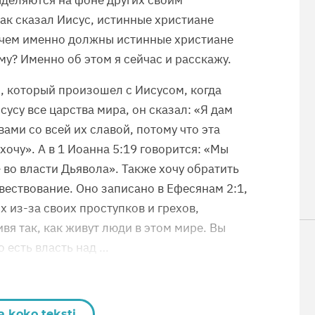
ыделяются на фоне других своим
ак сказал Иисус, истинные христиане
 чем именно должны истинные христиане
му? Именно об этом я сейчас и расскажу.
, который произошел с Иисусом, когда
усу все царства мира, он сказал: «Я дам
вами со всей их славой, потому что эта
 хочу». А в 1 Иоанна 5:19 говорится: «Мы
— во власти Дьявола». Также хочу обратить
вествование. Оно записано в Ефесянам 2:1,
х из-за своих проступков и грехов,
вя так, как живут люди в этом мире. Вы
 есть власть над …
a koko teksti