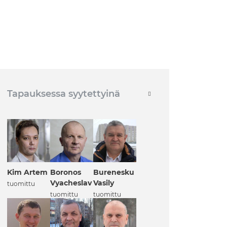
Tapauksessa syytettyinä
Kim Artem
Boronos
Burenesku
Vyacheslav
Vasily
tuomittu
tuomittu
tuomittu