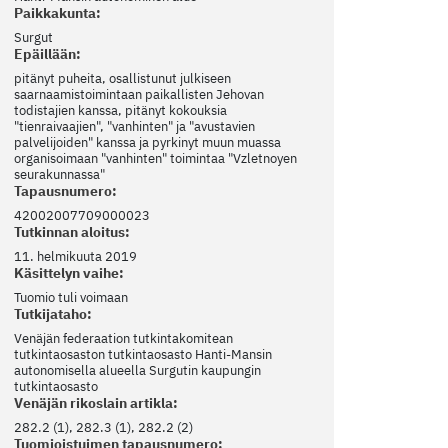
Paikkakunta:
Surgut
Epäillään:
pitänyt puheita, osallistunut julkiseen
saarnaamistoimintaan paikallisten Jehovan
todistajien kanssa, pitänyt kokouksia
"tienraivaajien", "vanhinten" ja "avustavien
palvelijoiden" kanssa ja pyrkinyt muun muassa
organisoimaan "vanhinten" toimintaa "Vzletnoyen
seurakunnassa"
Tapausnumero:
42002007709000023
Tutkinnan aloitus:
11. helmikuuta 2019
Käsittelyn vaihe:
Tuomio tuli voimaan
Tutkijataho:
Venäjän federaation tutkintakomitean
tutkintaosaston tutkintaosasto Hanti-Mansin
autonomisella alueella Surgutin kaupungin
tutkintaosasto
Venäjän rikoslain artikla:
282.2 (1), 282.3 (1), 282.2 (2)
Tuomioistuimen tapausnumero: