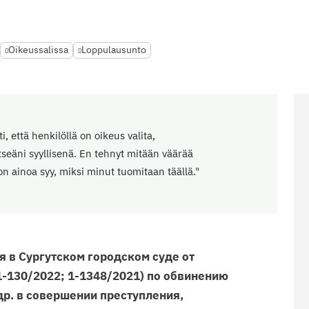
Oikeussalissa
Loppulausunto
 että henkilöllä on oikeus valita,
seäni syyllisenä. En tehnyt mitään väärää
n ainoa syy, miksi minut tuomitaan täällä."
 в Сургутском городском суде от
(1-130/2022; 1-1348/2021) по обвинению
р. в совершении преступления,