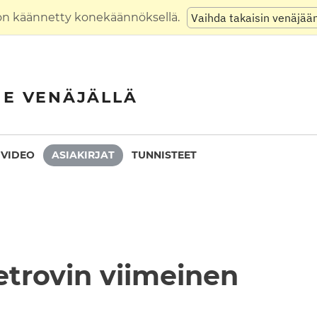
on käännetty konekäännöksellä.
Vaihda takaisin venäjää
NE VENÄJÄLLÄ
VIDEO
ASIAKIRJAT
TUNNISTEET
etrovin viimeinen