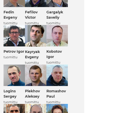
Fedin
Fefilov
Gargalyk
Evgeny
Victor
Saveliy
tuomittu
tuomittu
tuomittu
Petrov Igor
Kobotov
Kayryak
Igor
Evgeny
tuomittu
tuomittu
tuomittu
Logins
Plekhov
Romashov
Sergey
Aleksey
Paul
tuomittu
tuomittu
tuomittu