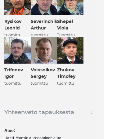
Rysikov
Severinchik
Shepel
Leonid
Arthur
Viola
tuomittu
tuomittu
Tuomittu
Trifonov
Volosnikov
Zhukov
Igor
Sergey
Timofey
tuomittu
tuomittu
tuomittu
Yhteenveto tapauksesta
Alue:
Hanti-Mansin autonominen alue