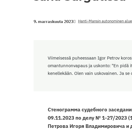
Hanti-Mansin autonominen alue
9. marraskuuta 2023
Viimeisessä puheessaan Igor Petrov korosti,
omantunnonvapaus ja uskonto: "En pidä it
kenellekään. Olen vain uskovainen. Ja se o
Стенограмма судебного заседания
09.11.2023 по делу № 1-27/2023 
Петрова Игоря Владимировича и д