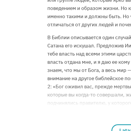
или группе людей, которые ярко в
поведением и образом жизни. Но к
именно такими и должны быть. Но
отличаться от других людей и поче
В Библии описывается один случай
Сатана его искушал. Предложив Иис
тебе власть над всеми этими царст
власть отдана мне, и я даю ее кому
знаем, что мы от Бога, а весь мир 
внимание на другое библейское по
2: «Бог оживил вас, прежде мертвы
которые вы когда-то совершали, жи
подчинялись правителю, у которого
Lata