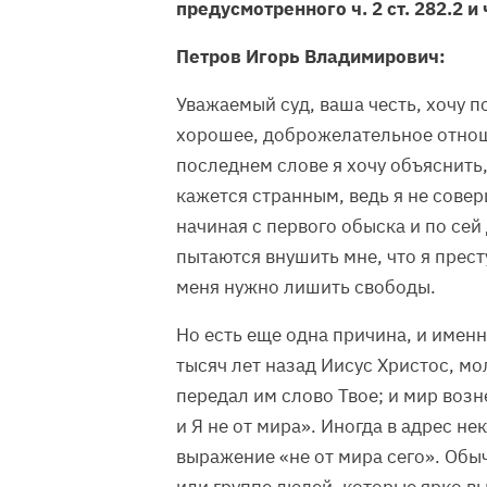
предусмотренного ч. 2 ст. 282.2 и ч
Петров Игорь Владимирович:
Уважаемый суд, ваша честь, хочу п
хорошее, доброжелательное отнош
последнем слове я хочу объяснить,
кажется странным, ведь я не совер
начиная с первого обыска и по сей
пытаются внушить мне, что я прест
меня нужно лишить свободы.
Но есть еще одна причина, и именн
тысяч лет назад Иисус Христос, мол
передал им слово Твое; и мир возн
и Я не от мира». Иногда в адрес 
выражение «не от мира сего». Обы