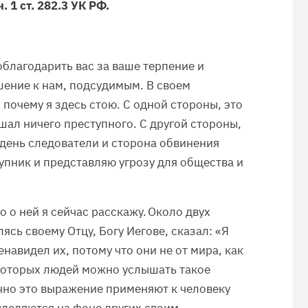
. 1 ст. 282.3 УК РФ.
облагодарить вас за ваше терпение и
ение к нам, подсудимым. В своем
 почему я здесь стою. С одной стороны, это
шал ничего преступного. С другой стороны,
 день следователи и сторона обвинения
упник и представляю угрозу для общества и
о о ней я сейчас расскажу. Около двух
ясь своему Отцу, Богу Иегове, сказал: «Я
енавидел их, потому что они не от мира, как
некоторых людей можно услышать такое
чно это выражение применяют к человеку