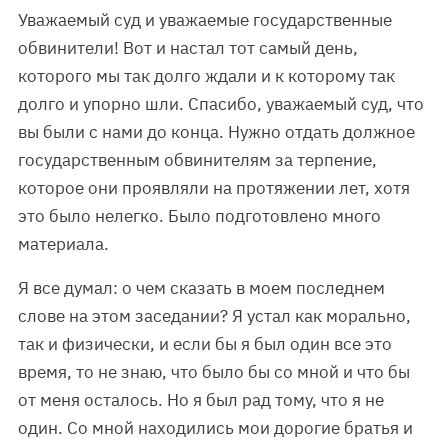
Уважаемый суд и уважаемые государственные
обвинители! Вот и настал тот самый день,
которого мы так долго ждали и к которому так
долго и упорно шли. Спасибо, уважаемый суд, что
вы были с нами до конца. Нужно отдать должное
государственным обвинителям за терпение,
которое они проявляли на протяжении лет, хотя
это было нелегко. Было подготовлено много
материала.
Я все думал: о чем сказать в моем последнем
слове на этом заседании? Я устал как морально,
так и физически, и если бы я был один все это
время, то не знаю, что было бы со мной и что бы
от меня осталось. Но я был рад тому, что я не
один. Со мной находились мои дорогие братья и