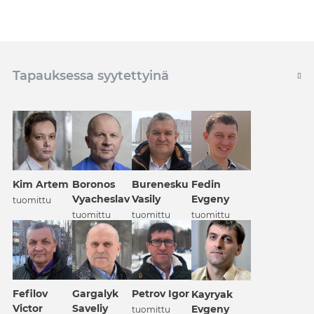
Tapauksessa syytettyinä
Kim Artem
Boronos
Burenesku
Fedin
Vyacheslav
Vasily
Evgeny
tuomittu
tuomittu
tuomittu
tuomittu
Fefilov
Gargalyk
Petrov Igor
Kayryak
Victor
Saveliy
Evgeny
tuomittu