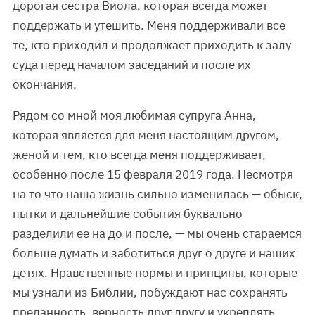
дорогая сестра Виола, которая всегда может
поддержать и утешить. Меня поддерживали все
те, кто приходил и продолжает приходить к залу
суда перед началом заседаний и после их
окончания.
Рядом со мной моя любимая супруга Анна,
которая является для меня настоящим другом,
женой и тем, кто всегда меня поддерживает,
особенно после 15 февраля 2019 года. Несмотря
на то что наша жизнь сильно изменилась — обыск,
пытки и дальнейшие события буквально
разделили ее на до и после, — мы очень стараемся
больше думать и заботиться друг о друге и наших
детях. Нравственные нормы и принципы, которые
мы узнали из Библии, побуждают нас сохранять
преданность, верность друг другу и укреплять