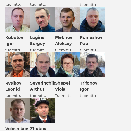
tuomittu
tuomittu
tuomittu
Kobotov
Logins
Plekhov
Romashov
Igor
Sergey
Aleksey
Paul
tuomittu
tuomittu
tuomittu
tuomittu
Rysikov
Severinchik
Shepel
Trifonov
Leonid
Arthur
Viola
Igor
tuomittu
tuomittu
Tuomittu
tuomittu
Volosnikov
Zhukov