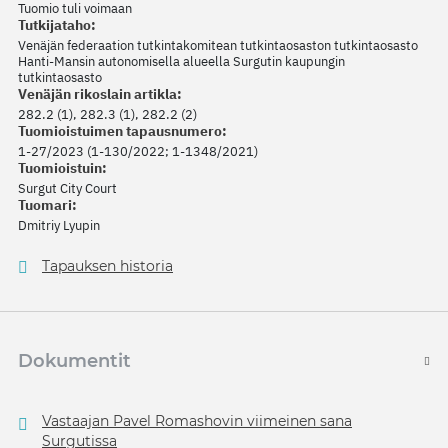
Tuomio tuli voimaan
Tutkijataho:
Venäjän federaation tutkintakomitean tutkintaosaston tutkintaosasto
Hanti-Mansin autonomisella alueella Surgutin kaupungin
tutkintaosasto
Venäjän rikoslain artikla:
282.2 (1), 282.3 (1), 282.2 (2)
Tuomioistuimen tapausnumero:
1-27/2023 (1-130/2022; 1-1348/2021)
Tuomioistuin:
Surgut City Court
Tuomari:
Dmitriy Lyupin
Tapauksen historia
Dokumentit
Vastaajan Pavel Romashovin viimeinen sana
Surgutissa