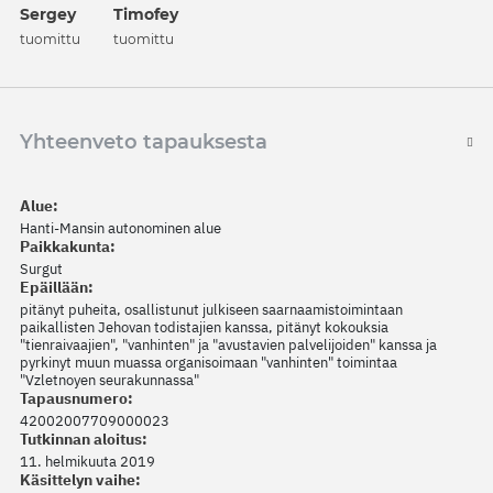
Sergey
Timofey
tuomittu
tuomittu
Yhteenveto tapauksesta
Alue:
Hanti-Mansin autonominen alue
Paikkakunta:
Surgut
Epäillään:
pitänyt puheita, osallistunut julkiseen saarnaamistoimintaan
paikallisten Jehovan todistajien kanssa, pitänyt kokouksia
"tienraivaajien", "vanhinten" ja "avustavien palvelijoiden" kanssa ja
pyrkinyt muun muassa organisoimaan "vanhinten" toimintaa
"Vzletnoyen seurakunnassa"
Tapausnumero:
42002007709000023
Tutkinnan aloitus:
11. helmikuuta 2019
Käsittelyn vaihe: