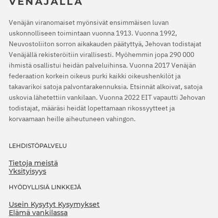
VENÄJÄLLÄ
Venäjän viranomaiset myönsivät ensimmäisen luvan
uskonnolliseen toimintaan vuonna 1913. Vuonna 1992,
Neuvostoliiton sorron aikakauden päätyttyä, Jehovan todistajat
Venäjällä rekisteröitiin virallisesti. Myöhemmin jopa 290 000
ihmistä osallistui heidän palveluihinsa. Vuonna 2017 Venäjän
federaation korkein oikeus purki kaikki oikeushenkilöt ja
takavarikoi satoja palvontarakennuksia. Etsinnät alkoivat, satoja
uskovia lähetettiin vankilaan. Vuonna 2022 EIT vapautti Jehovan
todistajat, määräsi heidät lopettamaan rikossyytteet ja
korvaamaan heille aiheutuneen vahingon.
LEHDISTÖPALVELU
Tietoja meistä
Yksityisyys
HYÖDYLLISIÄ LINKKEJÄ
Usein Kysytyt Kysymykset
Elämä vankilassa