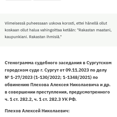
Viimeisessä puheessaan uskova korosti, ettei hänellä ollut
koskaan ollut halua vahingoittaa ketään: "Rakastan maatani,
kaupunkiani. Rakastan ihmisiä."
Стенограмма судебного заседания в Сургутском
городском суде г. Сургут от 09.11.2023 по делу
№ 1-27/2023 (1-130/2022; 1-1348/2021) по
обвинению Плехова Алексея Николаевича и др.
в совершении преступления, предусмотренного
ч. 1 ст. 282.2, ч. 1 ст. 282.3 УК РФ.
Плехов Алексей Николаевич: