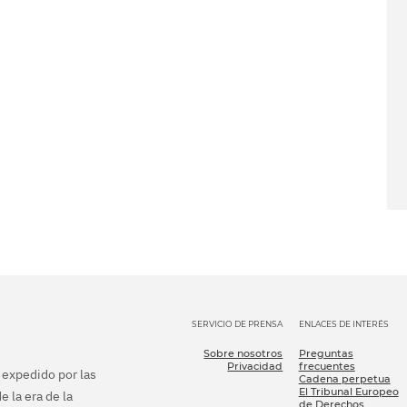
SERVICIO DE PRENSA
ENLACES DE INTERÉS
Sobre nosotros
Preguntas
Privacidad
frecuentes
e expedido por las
Cadena perpetua
El Tribunal Europeo
e la era de la
de Derechos