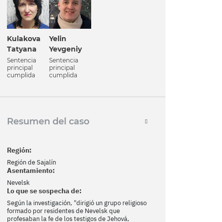
Kulakova
Yelin
Tatyana
Yevgeniy
Sentencia
Sentencia
principal
principal
cumplida
cumplida
Resumen del caso
Región:
Región de Sajalín
Asentamiento:
Nevelsk
Lo que se sospecha de:
Según la investigación, "dirigió un grupo religioso
formado por residentes de Nevelsk que
profesaban la fe de los testigos de Jehová,