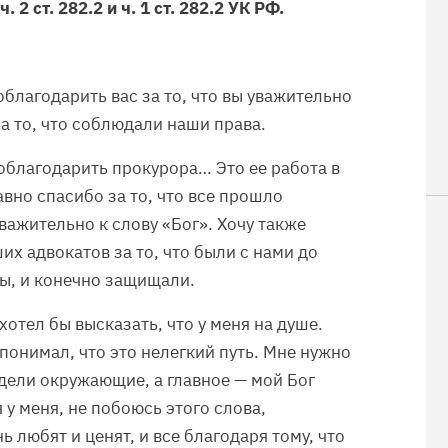
2 ст. 282.2 и ч. 1 ст. 282.2
УК РФ.
облагодарить вас за то, что вы уважительно
за то, что соблюдали наши права.
поблагодарить прокурора… Это ее работа в
авно спасибо за то, что все прошло
важительно к слову «Бог». Хочу также
их адвокатов за то, что были с нами до
ты, и конечно защищали.
 хотел бы высказать, что у меня на душе.
 понимал, что это нелегкий путь. Мне нужно
идели окружающие, а главное — мой Бог
 у меня, не побоюсь этого слова,
ь любят и ценят, и все благодаря тому, что