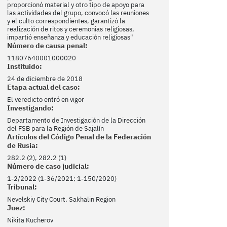
proporcionó material y otro tipo de apoyo para
las actividades del grupo, convocó las reuniones
y el culto correspondientes, garantizó la
realización de ritos y ceremonias religiosas,
impartió enseñanza y educación religiosas"
Número de causa penal:
11807640001000020
Instituido:
24 de diciembre de 2018
Etapa actual del caso:
El veredicto entró en vigor
Investigando:
Departamento de Investigación de la Dirección
del FSB para la Región de Sajalín
Artículos del Código Penal de la Federación
de Rusia:
282.2 (2), 282.2 (1)
Número de caso judicial:
1-2/2022 (1-36/2021; 1-150/2020)
Tribunal:
Nevelskiy City Court, Sakhalin Region
Juez:
Nikita Kucherov