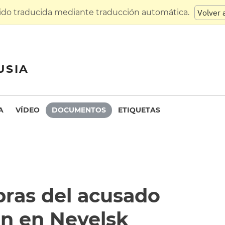
sido traducida mediante traducción automática.
Volver 
USIA
A
VÍDEO
DOCUMENTOS
ETIQUETAS
bras del acusado
in en Nevelsk