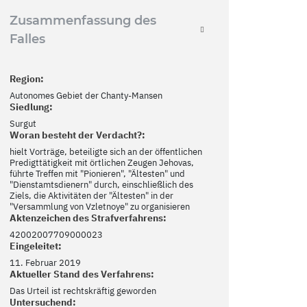
Zusammenfassung des
Falles
Region:
Autonomes Gebiet der Chanty-Mansen
Siedlung:
Surgut
Woran besteht der Verdacht?:
hielt Vorträge, beteiligte sich an der öffentlichen
Predigttätigkeit mit örtlichen Zeugen Jehovas,
führte Treffen mit "Pionieren", "Ältesten" und
"Dienstamtsdienern" durch, einschließlich des
Ziels, die Aktivitäten der "Ältesten" in der
"Versammlung von Vzletnoye" zu organisieren
Aktenzeichen des Strafverfahrens:
42002007709000023
Eingeleitet:
11. Februar 2019
Aktueller Stand des Verfahrens:
Das Urteil ist rechtskräftig geworden
Untersuchend: