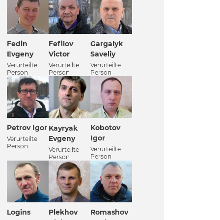
Fedin
Fefilov
Gargalyk
Evgeny
Victor
Saveliy
Verurteilte
Verurteilte
Verurteilte
Person
Person
Person
Petrov Igor
Kobotov
Kayryak
Igor
Evgeny
Verurteilte
Person
Verurteilte
Verurteilte
Person
Person
Logins
Plekhov
Romashov