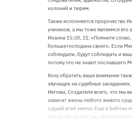
следователей, адвокатов, сотрудн
колоний и тюрем.
Также исполняется пророчество Ии
учеников, а мы тоже являемся его 
Иоанна 15:20, 21: «Помните слово,
больше господина своего. Если Мен
соблюдали, будут соблюдать и ваше
потому что не знают пославшего М
Хочу обратить ваше внимание также
звучащих на судебных заседаниях,
Иеговы, Создателя всего, что мы в
зависит жизнь любого живого суще
судьей всей земли. Еще в Библии е
земле. Он звучит так: «Вразумитес