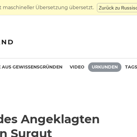
t maschineller Übersetzung übersetzt.
Zurück zu Russis
AND
 AUS GEWISSENSGRÜNDEN
VIDEO
URKUNDEN
TAG
 des Angeklagten
in Surgut