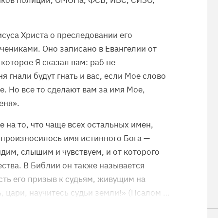
иков полиции, ОМОНа, ФСБ, ИВС, СИЗО,
суса Христа о преследовании его
учениками. Оно записано в Евангелии от
 которое Я сказал вам: раб не
я гнали будут гнать и вас, если Мое слово
. Но все то сделают вам за имя Мое,
еня».
 на то, что чаще всех остальных имен,
 произносилось имя истинного Бога —
идим, слышим и чувствуем, и от которого
ства. В Библии он также называется
сть его призыв к судьям, живущим на
ь, цари, научитесь судьи земли!» (Псалом …