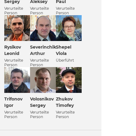
Sergey
Aleksey
Paul
Verurteilte
Verurteilte
Verurteilte
Person
Person
Person
Rysikov
Severinchik
Shepel
Leonid
Arthur
Viola
Verurteilte
Verurteilte
Überführt
Person
Person
Trifonov
Volosnikov
Zhukov
Igor
Sergey
Timofey
Verurteilte
Verurteilte
Verurteilte
Person
Person
Person