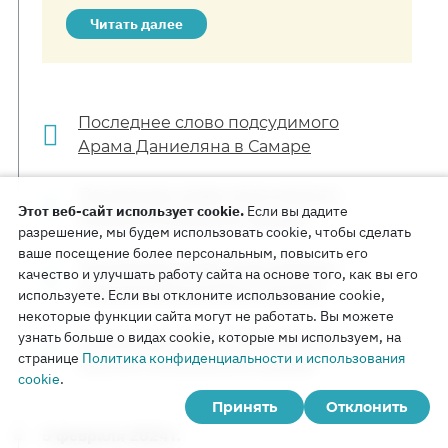
Читать далее
Последнее слово подсудимого
Арама Даниеляна в Самаре
Последнее слово подсудимого
Этот веб-сайт использует cookie.
Если вы дадите
Дениса Кузянина в Самаре
разрешение, мы будем использовать cookie, чтобы сделать
ваше посещение более персональным, повысить его
Последнее слово подсудимого
качество и улучшать работу сайта на основе того, как вы его
Николая Васильева в Самаре
используете. Если вы отклоните использование cookie,
некоторые функции сайта могут не работать. Вы можете
узнать больше о видах cookie, которые мы используем, на
Последнее слово подсудимого
странице
Политика конфиденциальности и использования
Сергея Полосенко в Самаре
cookie
.
Принять
Отклонить
5 февраля 2024 г.