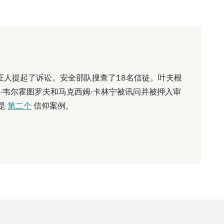
见证人提起了诉讼。安全部队搜查了18名信徒。叶夫根
盖·韦尔霍图罗夫和马克西姆·卡林宁被讯问并被押入审
是
第二个
信仰案例。