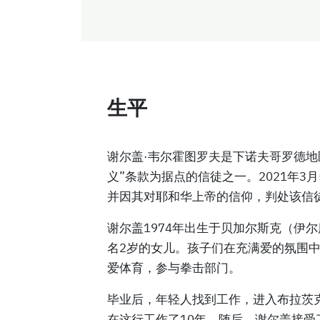
生平
谢尔盖·韦尔霍图罗夫是下诺夫哥罗德
义”条款为据点的信徒之一。2021年3
并因其对耶和华上帝的信仰，判处该信
谢尔盖1974年出生于贝加尔斯克（伊
名2岁的女儿。孩子们在充满爱的氛围
爱体育，参与拳击部门。
毕业后，年轻人找到工作，进入布拉茨
在这行工作了10年。随后，谢尔盖接