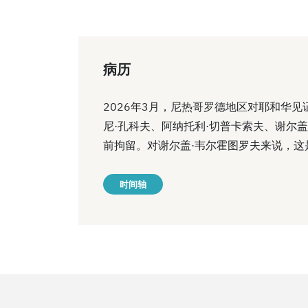
病历
2026年3月，尼热哥罗德地区对耶和华
尼·孔科夫、阿纳托利·切普卡索夫、谢尔
前拘留。对谢尔盖·韦尔霍图罗夫来说，这
时间轴