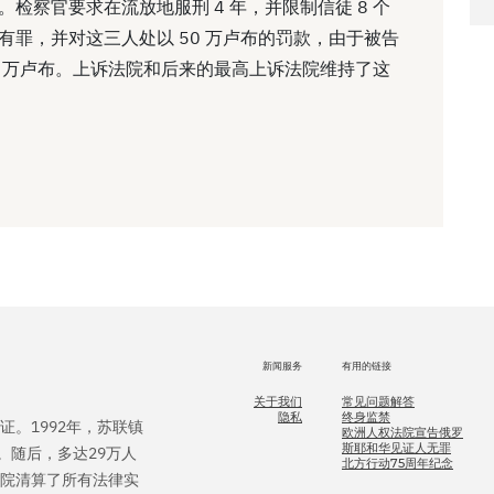
庭。检察官要求在流放地服刑 4 年，并限制信徒 8 个
他们有罪，并对这三人处以 50 万卢布的罚款，由于被告
0 万卢布。上诉法院和后来的最高上诉法院维持了这
新闻服务
有用的链接
关于我们
常见问题解答
隐私
终身监禁
证。1992年，苏联镇
欧洲人权法院宣告俄罗
斯耶和华见证人无罪
。随后，多达29万人
北方行动75周年纪念
法院清算了所有法律实