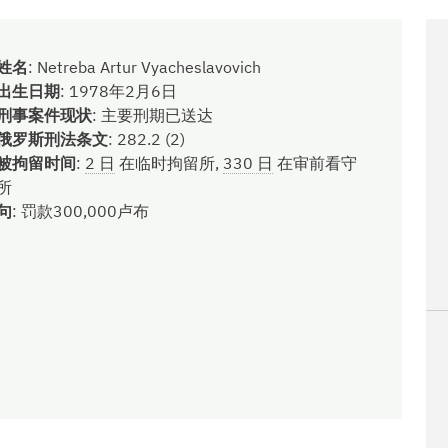
姓名
:
Netreba Artur Vyacheslavovich
出生日期
:
1978年2月6日
刑事案件现状
:
主要刑期已送达
俄罗斯刑法条文
:
282.2 (2)
被拘留时间
:
2 日
在临时拘留所,
330 日
在审前看守
所
句
:
罚款300,000卢布