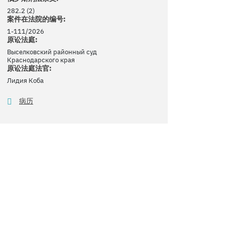
282.2 (2)
案件在法院的编号:
1-111/2026
原讼法庭:
Выселковский районный суд
Краснодарского края
原讼法庭法官:
Лидия Коба
病历