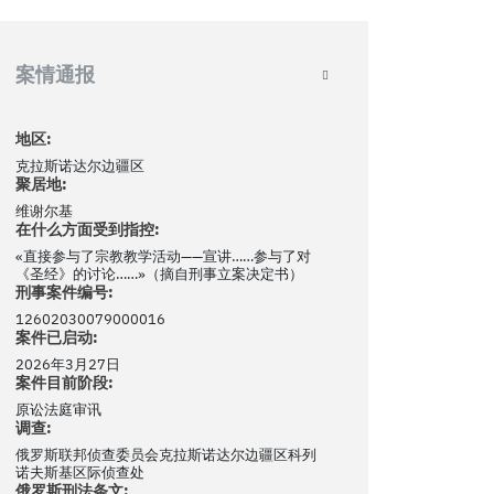
案情通报
地区:
克拉斯诺达尔边疆区
聚居地:
维谢尔基
在什么方面受到指控:
«直接参与了宗教教学活动——宣讲……参与了对
《圣经》的讨论……»（摘自刑事立案决定书）
刑事案件编号:
12602030079000016
案件已启动:
2026年3月27日
案件目前阶段:
原讼法庭审讯
调查:
俄罗斯联邦侦查委员会克拉斯诺达尔边疆区科列
诺夫斯基区际侦查处
俄罗斯刑法条文: