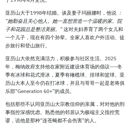
于1996年4月受洗。
亚历山大于1998年结婚。谈及妻子玛丽娜时，他说
：
“她勤奋且关心他人。她一直想营造一个温暖的家。院
子和花园总是整洁美丽。“
这对夫妇养育了两个女儿和
一个儿子，现在有四个孙辈。全家人喜欢户外活动、徒
步旅行和登山旅行。
亚历山大依然充满活力，积极参与社区生活。2025
年，梅纳政府支持他在家附近建设体育场的倡议——冬
季有冰球和花式滑冰，夏季有橄榄球、排球和篮球。亚
历山大本人至今仍在打冰球，并且与哥哥一起是老将俱
乐部“Generation 60+”的成员。
包括那些不认同亚历山大宗教信仰的亲属，对对他的刑
事指控深感忧虑。熟悉他的邻居认为极端主义指控荒
谬，说他是那种“连苍蝇都不会伤害”的人。