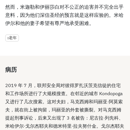
然而，米迦勒和伊丽莎白对不公正的迫害并不完全出乎
意料，因为他们深信圣经的预言就是这样应验的。米哈
伊尔和他的妻子希望有尊严地承受困难。
老年
病历
2019 年 7 月，联邦安全局对彼得罗扎沃茨克信徒的住宅
和工作场所进行了大规模搜查。在邻近的城市 Kondopoga
又进行了几次搜索。这对夫妇，马克西姆和玛丽亚·阿莫索
夫，就在街上被拘留，玛丽亚的外套被撕裂。对马克西姆
提起刑事诉讼，后来又出现了 3 名被告：尼古拉·列先科、
米哈伊尔·戈尔杰耶夫和德米特里·拉夫努什金。戈尔杰耶夫