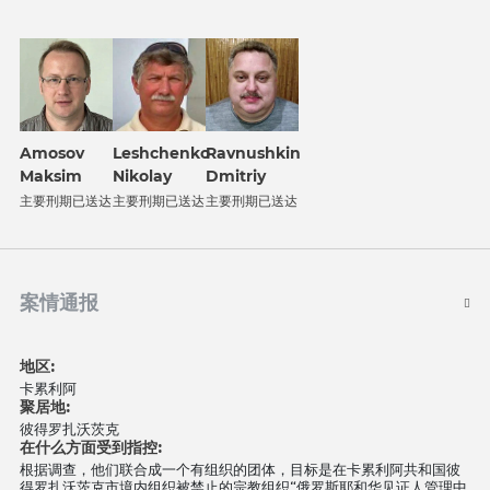
Amosov
Leshchеnko
Ravnushkin
Maksim
Nikolay
Dmitriy
主要刑期已送达
主要刑期已送达
主要刑期已送达
案情通报
地区:
卡累利阿
聚居地:
彼得罗扎沃茨克
在什么方面受到指控:
根据调查，他们联合成一个有组织的团体，目标是在卡累利阿共和国彼
得罗扎沃茨克市境内组织被禁止的宗教组织“俄罗斯耶和华见证人管理中