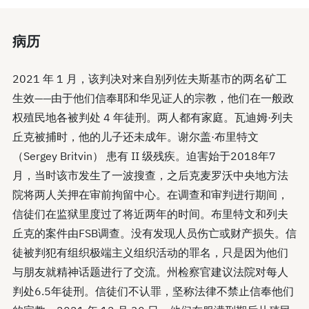
病历
2021 年 1 月，该判决对来自别列佐夫斯基市的两名矿工
生效——由于他们信奉耶和华见证人的宗教，他们在一般政
权殖民地各被判处 4 年徒刑。两人都有家庭。瓦迪姆·列夫
丘克被捕时，他的儿子还未成年。谢尔盖·布里特文
（Sergey Britvin） 患有 II 级残疾。迫害始于2018年7
月，当时该市发生了一波搜查，之后克麦罗沃中央地方法
院将两人关押在审前拘留中心。在调查和审判进行期间，
信徒们在监狱里度过了将近两年的时间。布里特文和列夫
丘克的案件由FSB调查。没有发现人员伤亡或财产损失。信
徒被判犯有组织极端主义组织活动的罪名，只是因为他们
与朋友就精神话题进行了交流。州检察官建议法院对每人
判处6.5年徒刑。信徒们不认罪，坚称法律不禁止信奉他们