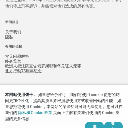
他们停止刑事起诉，并赔偿对他们造成的所有伤害。
新闻服务
关于我们
隐私
有用的链接
常见问题解答
终身监禁
欧洲人权法院宣告俄罗斯耶和华见证人无罪
北方行动75周年纪念
本网站使用饼干。
如果您给予许可，我们将使用 cookie 使您的访
问更加个性化，提高其质量并根据您使用方式改善网站的性能。如
果您拒绝使用 Cookie，本网站的某些功能可能无法使用。您可以在
我们的
隐私和 Cookie 政策
页面上了解有关我们使用的 Cookie 类
Copyright © 2026
型的更多信息。
Watch Tower Bible and Tract Society of Korea.
拒
拿
版权所有.