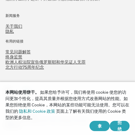
新闻服务
关于我们
隐私
有用的链接
常见问题解答
终身监禁
欧洲人权法院宣告俄罗斯耶和华见证人无罪
北方行动75周年纪念
本网站使用饼干。
如果您给予许可，我们将使用 cookie 使您的访
问更加个性化，提高其质量并根据您使用方式改善网站的性能。如
果您拒绝使用 Cookie，本网站的某些功能可能无法使用。您可以在
我们的
隐私和 Cookie 政策
页面上了解有关我们使用的 Cookie 类
Copyright © 2026
型的更多信息。
Watch Tower Bible and Tract Society of Korea.
拒
拿
版权所有.
绝