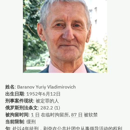
姓名
:
Baranov Yuriy Vladimirovich
出生日期
:
1952年6月12日
刑事案件现状
:
被定罪的人
俄罗斯刑法条文
:
282.2 (1)
被拘留时间
:
1 日
在临时拘留所,
87 日
被软禁
当前限制
:
缓刑
句
:
处以4年徒刑，剥夺在公共社团中从事领导活动的权利