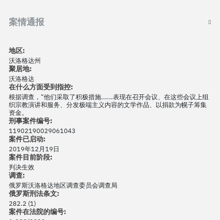
案情通报
地区:
沃洛格达州
聚居地:
沃洛格达
在什么方面受到指控:
根据调查，“他们采取了积极措施......表现在召开会议、在这些会议上组
织宗教演讲和服务、分发极端主义内容的文学作品、以捐款为幌子筹集
资金。
刑事案件编号:
11902190029061043
案件已启动:
2019年12月19日
案件目前阶段:
判决生效
调查:
俄罗斯沃洛格达地区调查委员会调查局
俄罗斯刑法条文:
282.2 (1)
案件在法院的编号: