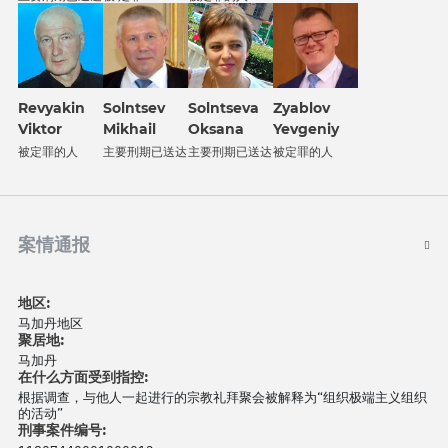
Revyakin
Solntsev
Solntseva
Zyablov
Viktor
Mikhail
Oksana
Yevgeniy
被定罪的人
主要刑期已送达
主要刑期已送达
被定罪的人
案情通报
地区:
马加丹地区
聚居地:
马加丹
在什么方面受到指控:
根据调查，与他人一起进行的宗教礼拜聚会被解释为“组织极端主义组织
的活动”
刑事案件编号: