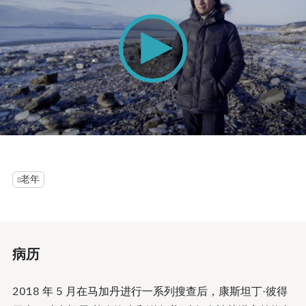
0
seconds
of
0
老年
seconds
病历
2018 年 5 月在马加丹进行一系列搜查后，康斯坦丁·彼得