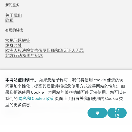
新闻服务
关于我们
隐私
有用的链接
常见问题解答
终身监禁
欧洲人权法院宣告俄罗斯耶和华见证人无罪
北方行动75周年纪念
本网站使用饼干。
如果您给予许可，我们将使用 cookie 使您的访
问更加个性化，提高其质量并根据您使用方式改善网站的性能。如
果您拒绝使用 Cookie，本网站的某些功能可能无法使用。您可以在
我们的
隐私和 Cookie 政策
页面上了解有关我们使用的 Cookie 类
Copyright © 2026
型的更多信息。
Watch Tower Bible and Tract Society of Korea.
拒
拿
版权所有.
绝