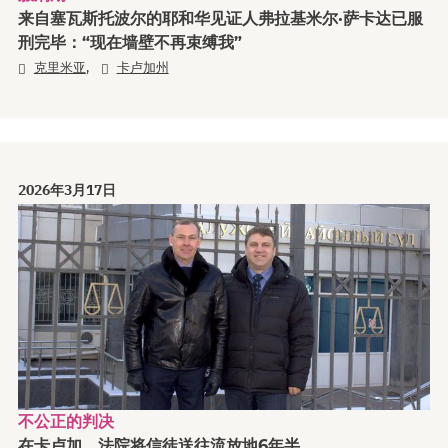
来自塞瓦斯托波尔的耶和华见证人弗拉基米尔·萨卡达已服
刑完毕：“现在墙壁不再束缚我”
,
克里米亚
卡卢加州
2026年3月17日
不公正的判决
在卡卢加，法院将信徒送往流放地6年半