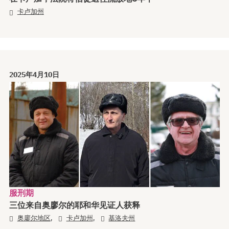
卡卢加州
2025年4月10日
服刑期
三位来自奥廖尔的耶和华见证人获释
,
,
奥廖尔地区
卡卢加州
基洛夫州