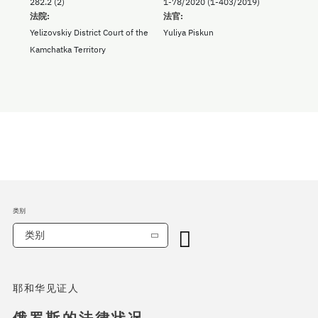
282.2 (2)
1-78/2020 (1-403/2019)
法院:
法官:
Yelizovskiy District Court of the
Yuliya Piskun
Kamchatka Territory
类别
类别
耶和华见证人