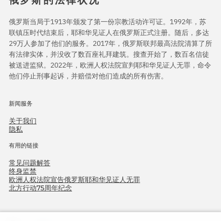
俄罗斯的法律状况
俄罗斯当局于1913年颁发了第一份宗教活动许可证。1992年，苏
联镇压时代结束后，耶和华见证人在俄罗斯正式注册。随后，多达
29万人参加了他们的服务。2017年，俄罗斯联邦最高法院清算了所
有法律实体，并没收了数百座礼拜建筑。搜查开始了，数百名信徒
被送进监狱。2022年，欧洲人权法院宣判耶和华见证人无罪，命令
他们停止刑事起诉，并赔偿对他们造成的所有伤害。
新闻服务
关于我们
隐私
有用的链接
常见问题解答
终身监禁
欧洲人权法院宣告俄罗斯耶和华见证人无罪
北方行动75周年纪念