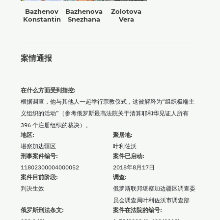
Bazhenov
Bazhenova
Zolotova
Konstantin
Snezhana
Vera
案情通报
在什么方面受到指控:
根据调查，他与其他人一起举行宗教仪式，这被解释为“组织极端主
义组织的活动”（参考俄罗斯最高法院关于清算耶和华见证人所有
396 个注册组织的裁决）。
地区:
聚居地:
堪察加边疆区
叶利佐沃
刑事案件编号:
案件已启动:
11802300004000052
2018年8月17日
案件目前阶段:
调查:
判决生效
俄罗斯联邦堪察加边疆区调查委
员会调查局叶利佐沃市调查部
俄罗斯刑法条文:
案件在法院的编号: