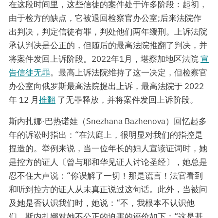
在这段时间里，这些信徒的案件处于许多阶段：起初，
由于检方的缺点，它被退回检察官办公室;后来法院作
出判决，判定信徒有罪，判处他们两年缓刑。上诉法院
承认判决是公正的，但随后的最高法院推翻了判决，并
将案件发回上诉阶段。2022年1月，堪察加地区法院
宣
告信徒无罪
。最高上诉法院维持了这一决定，但检察官
办公室向俄罗斯最高法院提出上诉，最高法院于 2022
年 12 月
推翻
了无罪释放，并将案件发回上诉阶段。
斯内扎娜·巴热诺娃（Snezhana Bazhenova）回忆起多
年的诉讼时指出：“在法庭上，很明显对我们的指控是
捏造的。举例来说，当一位年长的妇人宣读证词时，她
是控方的证人〔曾与耶和华见证人讨论圣经〕，她总是
忍不住大声说：“你误解了一切！那是谎言！法官看到
和听到控方的证人从未真正说过这句话。此外，当被问
及她是否认识我们时，她说：“不，我根本不认识他
们。斯内扎娜对她不公正的迫害的评价如下：“这是基