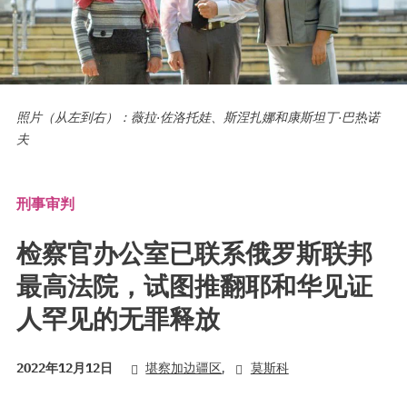
照片（从左到右）：薇拉·佐洛托娃、斯涅扎娜和康斯坦丁·巴热诺
夫
刑事审判
检察官办公室已联系俄罗斯联邦
最高法院，试图推翻耶和华见证
人罕见的无罪释放
,
2022年12月12日
堪察加边疆区
莫斯科