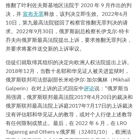
推翻了叶利佐夫斯基地区法院于 2020 年 9 月作出的判
决，并
宣布无罪
释放，该判决立即生效。2022年6月
10日，第九最高法院驳回了检察官推翻无罪判决的请
求。2022年9月30日，俄罗斯副总检察长伊戈尔·特卡
乔夫向俄罗斯最高法院提出上诉，要求推翻无罪判决，
并要求将案件送交新的上诉审议。
信徒们就取缔其组织的决定向欧洲人权法院提出上诉。
2018年12月，当数十名耶和华见证人被关进监狱时，
俄罗斯联邦司法部副部长米哈伊尔·加尔佩林（Mikhail
Galperin）在对上诉的正式回应中
评论
说：“俄罗斯当
局强调，俄罗斯联邦最高法院2017年4月20日的裁决和
俄罗斯联邦最高法院上诉庭2017年7月17日的上诉裁决
没有评估耶和华见证人的教导，或对个人行使上述教导
有任何限制或禁止。最后，在 2022 年 6 月，
在 LRO
Taganrog and Others v.俄罗斯（32401/10），欧洲法