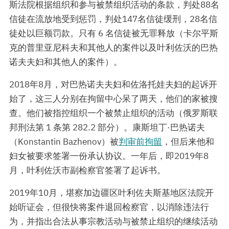
斯法院根据组织和参与被禁组织活动的条款，判处88名
信徒在流放地受到惩罚，判处147名信徒缓刑，28名信
徒处以巨额罚款。只有 6 名信徒被无罪释放（卡尔平斯
克的普里亚尼科夫和其他人的案件以及叶利佐沃的巴热
诺夫夫妇和其他人的案件）。
2018年8月，对巴热诺夫夫妇和佐洛托娃夫妇的起诉开
始了，这三人分别在拘留中心呆了两天，他们的家被搜
查。他们被指控组织一个被禁止组织的活动（俄罗斯联
邦刑法第 1 条第 282.2 部分）。康斯坦丁·巴热诺夫
（Konstantin Bazhenov）被
判审前拘留
，但后来他和
妇女被要求签署一份承认协议。一年后，即2019年8
月，叶利佐沃市副检察官签署了起诉书。
2019年10月，堪察加边疆区叶利佐夫斯基地区法院开
始听证会，但很快将案件退回检察官，以消除违法行
为，并指出合法从事宗教活动与被禁止组织的继续活动