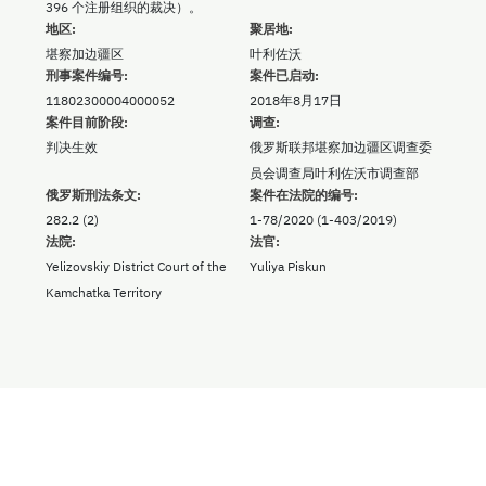
396 个注册组织的裁决）。
地区:
聚居地:
堪察加边疆区
叶利佐沃
刑事案件编号:
案件已启动:
11802300004000052
2018年8月17日
案件目前阶段:
调查:
判决生效
俄罗斯联邦堪察加边疆区调查委
员会调查局叶利佐沃市调查部
俄罗斯刑法条文:
案件在法院的编号:
282.2 (2)
1-78/2020 (1-403/2019)
法院:
法官:
Yelizovskiy District Court of the
Yuliya Piskun
Kamchatka Territory