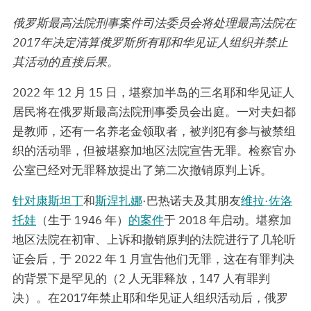
俄罗斯最高法院刑事案件司法委员会将处理最高法院在
2017年决定清算俄罗斯所有耶和华见证人组织并禁止
其活动的直接后果。
2022 年 12 月 15 日，堪察加半岛的三名耶和华见证人
居民将在俄罗斯最高法院刑事委员会出庭。一对夫妇都
是教师，还有一名养老金领取者，被判犯有参与被禁组
织的活动罪，但被堪察加地区法院宣告无罪。检察官办
公室已经对无罪释放提出了第二次撤销原判上诉。
针对康斯坦丁
和
斯涅扎娜
·巴热诺夫及其朋友
维拉·佐洛
托娃
（生于 1946 年）
的案件
于 2018 年启动。堪察加
地区法院在初审、上诉和撤销原判的法院进行了几轮听
证会后，于 2022 年 1 月宣告他们无罪，这在有罪判决
的背景下是罕见的（2 人无罪释放，147 人有罪判
决）。在2017年禁止耶和华见证人组织活动后，俄罗