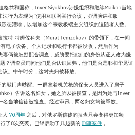
国称，Inver Siyukhov涉嫌组织和继续Maikop当地
非法行为表现为“使用互联网举行会议，协调演讲和服
行意识形态灌输，以增加这个宗教极端主义组织的追随者人数。
·特姆佐科夫（Murat Temzokov）的带领下，在一间
所有电子设备、个人记录和银行卡都被没收，然后作为
讯。夫妻俩被鼓励配合调查，威胁要把他们的身份从证人改为嫌
问题？调查员询问他们是否认识因弗，他们是否是耶和华见证
会议。中午时分，这对夫妇被释放。
响亮的敲门声吵醒。一群拿着机关枪的保安人员进入了房子。
ndyshko）告诉这名妇女，她之所以被搜查，是因为她与Inver
，另一名当地信徒被搜查。经过审讯，两名妇女均被释放。
证人
70周年
之后，对俄罗斯信徒的搜查只会变得更加频
进行了8次突袭。已经启动了几起新的
刑事案件
。