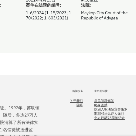
:
案件在法院的编号:
法院:
1-6/2024 (1-15/2023; 1-
Maykop City Court of the
70/2022; 1-603/2021)
Republic of Adygea
新闻服务
有用的链接
关于我们
常见问题解答
隐私
终身监禁
证。1992年，苏联镇
欧洲人权法院宣告俄罗
斯耶和华见证人无罪
。随后，多达29万人
北方行动75周年纪念
法院清算了所有法律实
百名信徒被送进监