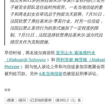
德涅夫和51岁的弗拉基米尔·季莫什金在内的三名男
子被安全部队送往临时拘留所。一名当地信徒的妻
子和两名妇女在审讯后于拘留当天获释。7月30日，
法院软禁了弗拉基米尔·季莫什金。对另一位信徒，
法院以禁止某些行为的形式施加了一定程度的限
制。7月31日，法院选择软禁弗拉基米尔·波尔托拉
德涅夫作为克制措施。
早些时候，两名彼尔姆居民
亚历山大·索洛维约夫
（Aleksandr Solovyov
）和
阿列克谢·梅茨格（Aleksei
Metzger
）因与他人谈论上帝和与信徒参加宗教聚会而
被判处罚款。另外
6名当地信徒
也被提起刑事诉讼。
标签
搜索
疑问
已启动的案例
第282.2（1）条