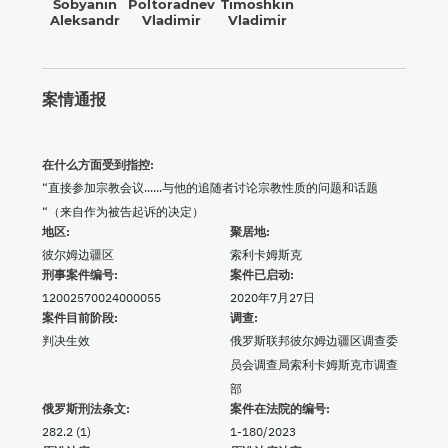
Sobyanin
Poltoradnev
Timoshkin
Aleksandr
Vladimir
Vladimir
案情通报
在什么方面受到指控:
“直接参加宗教会议......与他的追随者讨论宗教性质的问题和话题
“（来自作为被告起诉的决定）
地区:
聚居地:
彼尔姆边疆区
索利卡姆斯克
刑事案件编号:
案件已启动:
12002570024000055
2020年7月27日
案件目前阶段:
调查:
判决生效
俄罗斯联邦彼尔姆边疆区调查委
员会调查局索利卡姆斯克市调查
部
俄罗斯刑法条文:
案件在法院的编号:
282.2 (1)
1-180/2023