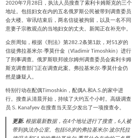
2020年7月28日，执法人员搜查了索利卡姆斯克的三个
地址。包括妇女在内的五名俄罗斯公民被带到调查委员
会大楼。审讯结束后，两名信徒被拘留，以及一名不同
意妻子宗教观点的当地妇女的丈夫。新闻正在补充中。
众所周知，根据《刑法》第282.2条第1款，对51岁的
信徒弗拉基米尔·季莫什金（Vladimir Timoshkin）进行
了刑事调查。俄罗斯联邦彼尔姆州调查委员会索利卡姆
斯克调查部门正在调查此案。弗拉基米尔·季莫什金仍
然是嫌疑人。
特别行动在配偶Timoshkin，配偶A.和A.S.的家中进
行。搜查从清晨开始，持续了大约五个小时。高级调查
员 S. Kanafyev 在搜查当天至少发出了一项搜查令。
更新.
根据最新数据，在4个地址进行了搜查，6人被
带到执法办公室。包括58岁的弗拉基米尔·波尔托拉