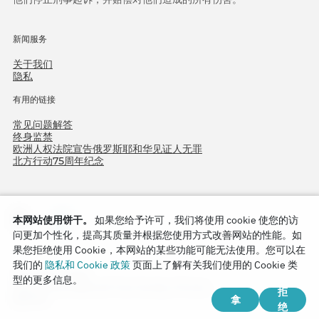
新闻服务
关于我们
隐私
有用的链接
常见问题解答
终身监禁
欧洲人权法院宣告俄罗斯耶和华见证人无罪
北方行动75周年纪念
本网站使用饼干。
如果您给予许可，我们将使用 cookie 使您的访
问更加个性化，提高其质量并根据您使用方式改善网站的性能。如
果您拒绝使用 Cookie，本网站的某些功能可能无法使用。您可以在
我们的
隐私和 Cookie 政策
页面上了解有关我们使用的 Cookie 类
Copyright © 2026
型的更多信息。
Watch Tower Bible and Tract Society of Korea.
拒
拿
版权所有.
绝