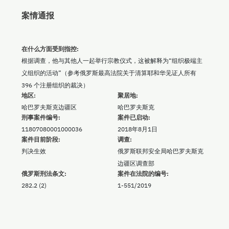
案情通报
在什么方面受到指控:
根据调查，他与其他人一起举行宗教仪式，这被解释为“组织极端主
义组织的活动”（参考俄罗斯最高法院关于清算耶和华见证人所有
396 个注册组织的裁决）
地区:
聚居地:
哈巴罗夫斯克边疆区
哈巴罗夫斯克
刑事案件编号:
案件已启动:
11807080001000036
2018年8月1日
案件目前阶段:
调查:
判决生效
俄罗斯联邦安全局哈巴罗夫斯克
边疆区调查部
俄罗斯刑法条文:
案件在法院的编号:
282.2 (2)
1-551/2019