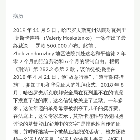
病历
2019 年 11 月 5 日，哈巴罗夫斯克州法院对瓦列里
·莫斯卡连科 （Valeriy Moskalenko） 一案作出了最
终裁决——罚款 500,000 卢布。此前，
Zheleznodorozhny 地区法院判处这名和平信徒 2 年
零 2 个月的强迫劳动和 6 个月的限制自由。根据
《刑法》第 282.2 条第 2 款，该信徒被指控在
2018 年 4 月 21 日，他“故意行事”，“遵守阴谋措
施”，参加了耶和华见证人的礼拜仪式。2018 年 8
月，哈巴罗夫斯克联邦安全局在瓦列里不在的情况
下搜查了他的家，这名信徒被关进了监狱。一年多
来，这位年迈的单身母亲被剥夺了儿子的抚养费。
在法庭上，这位专家表示，莫斯卡连科与信徒同胞
讨论的基督登山宝训中的文字“是排他性宣传的证
据，并呼吁继续一个被禁止组织的活动”。检方还依
赖一名证人的证词，该证人在法庭上表示，他不认