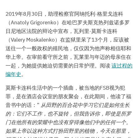
2019年8月30日，助理检察官阿纳托利·格里戈连科
（Anatoly Grigorenko）在哈巴罗夫斯克热列兹诺多罗
日尼地区法院的辩论中宣布，瓦列里·莫斯卡连科
（Valery Moskalenko）在监狱里呆了13个月，应该被
送往一个一般政权的殖民地，仅仅因为他声称相信耶和
华上帝。在审前看守所之前，瓦莱里与年迈的母亲住在
一起，为她提供她迫切需要的日常护理。阅读
该过程的
编年史
。
莫斯卡连科生活中的一个插曲，被当地的FSB视为犯
罪，是在酒店会议室的朋友聚会，在此期间，他读了福
音书中的话：“
从田野的百合花中学习它们是如何生长
的：它们不工作，也不旋转，但我告诉你，即使是所罗
门在他所有的荣耀中也没有穿得像他们中的任何一个。
如果上帝以这种方式打扮田野里的植物，今天在那里，