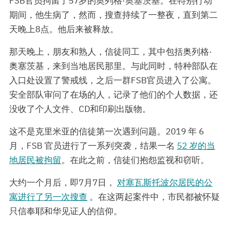
FSB官员拘留了57岁的奥列格·奥塞茨基。在特别行动
期间，他生病了，然而，搜查持续了一整夜，直到第二
天晚上8点。他后来被释放。
那天晚上，朋友和熟人，信徒同工，其中包括奥列格·
奥塞茨基，来到当地居民那里。与此同时，特种部队在
入口处设置了警戒线，之后一群FSB官员进入了公寓。
安全部队审问了在场的人，记录了他们的个人数据，还
没收了个人文件、CD和印刷出版物。
这不是克里米亚的信徒第一次遇到问题。2019 年 6
月，FSB 官员进行了一系列突袭，结果一名
52 岁的当
地居民被拘留
。在此之前，信徒们抱怨监视和窃听。
大约一个月后，即7月7日，
对塞瓦斯托波尔居民的公
寓进行了另一次搜查
。在这两起案件中，市民都被怀疑
只信奉耶和华见证人的信仰。