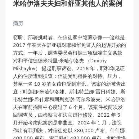
米哈伊洛夫夫妇和舒亚其他人的案例
病历
窃听、部署挑衅者、在信徒家中隐藏录像——这就是
2017 年春天在舒亚镇对耶和华见证人的起诉开始的
方式。一年后，调查委员会根据三项极端主义条款
对和平信徒德米特里·米哈伊洛夫 （Dmitriy
Mikhaylov） 提起刑事诉讼。2018 年，耶和华见证
人的住所遭到搜查：信徒受到粗鲁的对待、压力，
甚至一名 10 岁的女孩也受到审讯。该案的新被告出
庭：叶莲娜·米哈伊洛娃、斯韦特兰娜·雷日科娃、斯
韦特兰娜·希什娜和阿列克谢·阿尔希波夫。米哈伊洛
夫在审前拘留中心度过了 6 个月。该案件被两次发
回调查员，由检察官和法官进行修改。2022 年 5
月开始考虑此案的是非曲直。2024 年 1 月，法院
作出有罪判决，对信徒处以 380,000 卢布、什什娜
400,000 卢布、雷日科娃 480,000 卢布、米哈伊洛