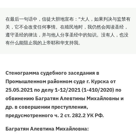
在最后一句话中，信徒大胆地宣布：“大人，如果判决与监禁有
关，它不会改变任何事情。在殖民地时，我仍然会阅读圣经，
遵守圣经的律法，并与他人分享圣经中的知识。没有人，也没
有什么能阻止我的上帝耶和华支持我。
Стенограмма судебного заседания в
Промышленном районном суде г. Курска от
25.05.2021 по делу 1-12/2021 (1-410/2020) по
обвинению Багратян Алевтины Михайловны и
др. в совершении преступления,
предусмотренного ч. 2 ст. 282.2 УК РФ.
Багратян Алевтина Михайловна: