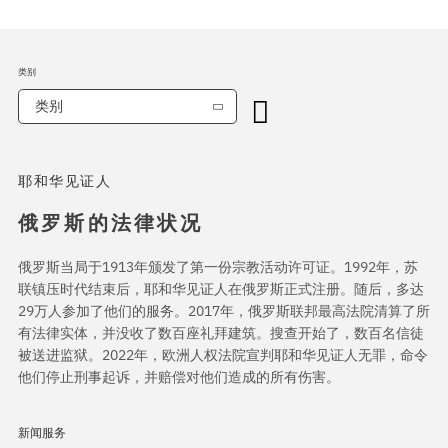
类别
类别
耶和华见证人
俄罗斯的法律状况
俄罗斯当局于1913年颁发了第一份宗教活动许可证。1992年，苏
联镇压时代结束后，耶和华见证人在俄罗斯正式注册。随后，多达
29万人参加了他们的服务。2017年，俄罗斯联邦最高法院清算了所
有法律实体，并没收了数百座礼拜建筑。搜查开始了，数百名信徒
被送进监狱。2022年，欧洲人权法院宣判耶和华见证人无罪，命令
他们停止刑事起诉，并赔偿对他们造成的所有伤害。
新闻服务