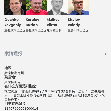
Dechko
Korolev
Malkov
Shalev
Yevgeniy
Ruslan
Viktor
Valeriy
主要刑期已送达
主要刑期已送达
死后被定罪
主要刑期已送达
案情通报
地区:
斯摩棱斯克州
聚居地:
斯摩棱斯克
在什么方面受到指控:
根据调查，他“组织并举行了向'耶和华'的联合祈祷，进行了一次视频演
示......告知追随者参与公约的问题......组织和进行后续的联席会议“（来
自起诉书）
刑事案件编号:
11907660001000014