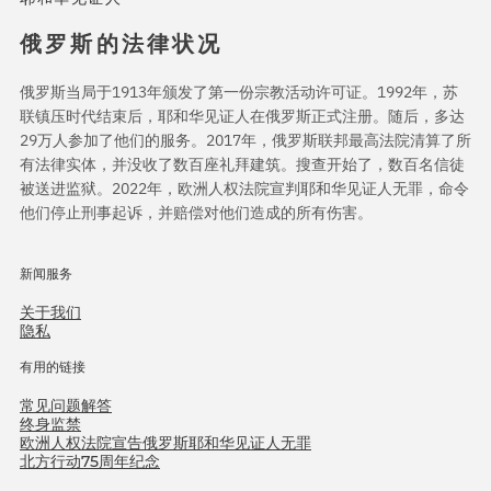
俄罗斯的法律状况
俄罗斯当局于1913年颁发了第一份宗教活动许可证。1992年，苏
联镇压时代结束后，耶和华见证人在俄罗斯正式注册。随后，多达
29万人参加了他们的服务。2017年，俄罗斯联邦最高法院清算了所
有法律实体，并没收了数百座礼拜建筑。搜查开始了，数百名信徒
被送进监狱。2022年，欧洲人权法院宣判耶和华见证人无罪，命令
他们停止刑事起诉，并赔偿对他们造成的所有伤害。
新闻服务
关于我们
隐私
有用的链接
常见问题解答
终身监禁
欧洲人权法院宣告俄罗斯耶和华见证人无罪
北方行动75周年纪念