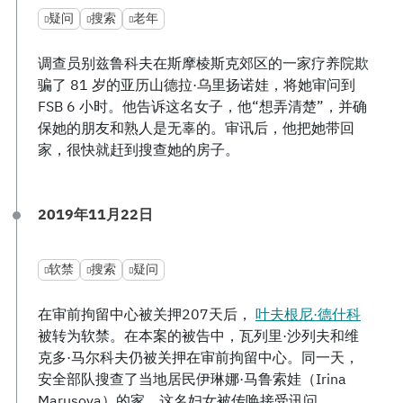
疑问
搜索
老年
调查员别兹鲁科夫在斯摩棱斯克郊区的一家疗养院欺
骗了 81 岁的亚历山德拉·乌里扬诺娃，将她审问到
FSB 6 小时。他告诉这名女子，他“想弄清楚”，并确
保她的朋友和熟人是无辜的。审讯后，他把她带回
家，很快就赶到搜查她的房子。
2019年11月22日
软禁
搜索
疑问
在审前拘留中心被关押207天后，
叶夫根尼·德什科
被转为软禁。在本案的被告中，瓦列里·沙列夫和维
克多·马尔科夫仍被关押在审前拘留中心。同一天，
安全部队搜查了当地居民伊琳娜·马鲁索娃（Irina
Marusova）的家。这名妇女被传唤接受讯问。