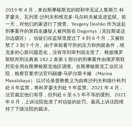
2019 年 4 月，来自斯摩棱斯克的耶和华见证人鲁斯兰·科
罗廖夫、瓦列里·沙列夫和维克多·马尔科夫被送进监狱。前
一天，对他们的家进行了搜查。Yevgeny Deshko 作为这起
刑事案件的第四名嫌疑人被拘留在 Dagomys（克拉斯诺达
尔边疆区）。信徒们在监狱里度过了 4 到 8 个月，又被软
禁了 3 到 7 个月。由于审前看守所的压力和拘留条件，维
克多的心脏问题恶化，没有等到审判就去世了。根据俄罗
斯联邦刑法典第 282.2 条第 1 部分的刑事案件由俄罗斯联
邦安全局在斯摩棱斯克地区调查。在斯摩棱斯克工业区法
院，检察官要求法官玛丽娜·马萨尔斯卡娅 （Marina
Masalskaya） 以讨论基督教教义为由将沙列夫和德什科判
处 8 年监禁，将科罗廖夫判处 9 年监禁。2021 年 4 月，
法官裁定他们有罪，但判处 6 至 6.5 年不等的缓刑。2021
年 8 月，上诉法院批准了对信徒的处罚。最高上诉法院维
持了下级法院的裁决。