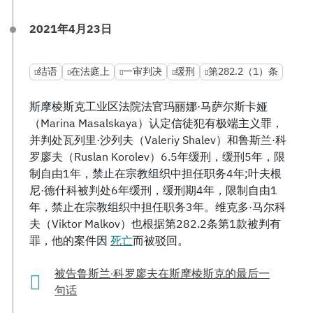
2021年4月23日
结语
在法庭上
一审判决
缓刑
第282.2（1）条
斯摩棱斯克工业区法院法官玛丽娜·马萨尔斯卡娅
（Marina Masalskaya）认定信徒犯有极端主义罪，
并判处瓦列里·沙列夫（Valeriy Shalev）和鲁斯兰·科
罗廖夫（Ruslan Korolev）6.5年缓刑，缓刑5年，限
制自由1年，禁止在宗教组织中担任职务4年;叶夫根
尼·德什科被判处6年缓刑，缓刑期4年，限制自由1
年，禁止在宗教组织中担任职务3年。维克多·马尔科
夫（Viktor Malkov）也根据第282.2条第1款被判有
罪，他的案件因
死亡
而被驳回。
被告鲁斯兰·科罗廖夫在斯摩棱斯克的最后一
句话