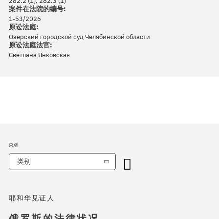
282.2 (1), 282.3 (1)
案件在法院的编号:
1-53/2026
原讼法庭:
Озёрский городской суд Челябинской области
原讼法庭法官:
Светлана Янковская
类别
类别
耶和华见证人
俄罗斯的法律状况