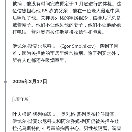
被捕，他没有时间完成原定于 1 月底进行的体检。这
位信徒担心他 85 岁的父亲，他在一位老人最近中风
后照顾了他。关押奥列格的牢房很冷，信徒几乎总是
戴着帽子。他们不让他见他的妻子，他们不让他给她
打电话。普列奥布拉任斯基接收信件和包裹。
伊戈尔·斯莫尔尼科夫 （Igor Smolnikov） 遇到了困
难，因为关押他的牢房里经常抽烟。除了列宾之外，
所有人也都还在吸烟室里。
2025年2月17日
看守所
叶夫根尼·切列帕诺夫、奥列格·普列奥布拉任斯基、
伊戈尔·斯莫尔尼科夫和阿尔乔姆·列宾仍被关押在兹
拉托乌斯特的 4 号审前拘留中心。男性被隔离。调查