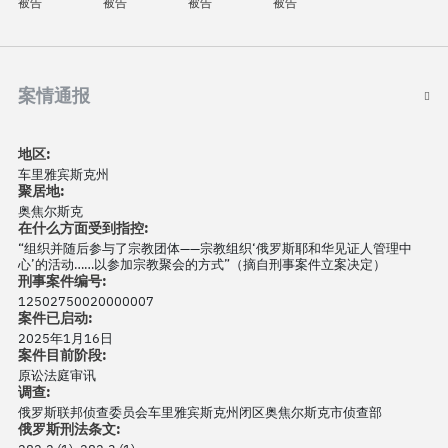
被告
被告
被告
被告
案情通报
地区:
车里雅宾斯克州
聚居地:
奥焦尔斯克
在什么方面受到指控:
“组织并随后参与了宗教团体——宗教组织‘俄罗斯耶和华见证人管理中
心’的活动……以参加宗教聚会的方式”（摘自刑事案件立案决定）
刑事案件编号:
12502750020000007
案件已启动:
2025年1月16日
案件目前阶段:
原讼法庭审讯
调查:
俄罗斯联邦侦查委员会车里雅宾斯克州闭区奥焦尔斯克市侦查部
俄罗斯刑法条文: