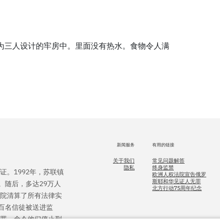
为三人设计的牢房中。里面没有热水。食物令人满
新闻服务
有用的链接
关于我们
常见问题解答
隐私
终身监禁
证。1992年，苏联镇
欧洲人权法院宣告俄罗
斯耶和华见证人无罪
。随后，多达29万人
北方行动75周年纪念
法院清算了所有法律实
百名信徒被送进监
无罪，命令他们停止刑