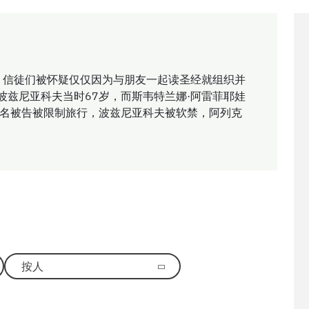
案。信徒们被怀疑仅仅因为与朋友一起读圣经就组织并
波兹尼亚科夫当时67岁，而斯韦特兰娜·阿雷菲耶娃
八名被告被限制旅行，波兹尼亚科夫被软禁，阿列克
按人