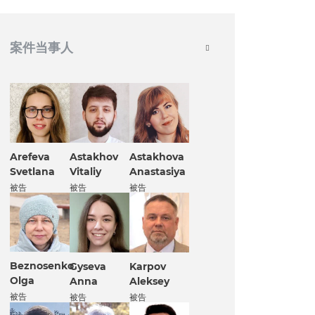
案件当事人
Arefeva
Astakhov
Astakhova
Svetlana
Vitaliy
Anastasiya
被告
被告
被告
Beznosenko
Gyseva
Karpov
Olga
Anna
Aleksey
被告
被告
被告