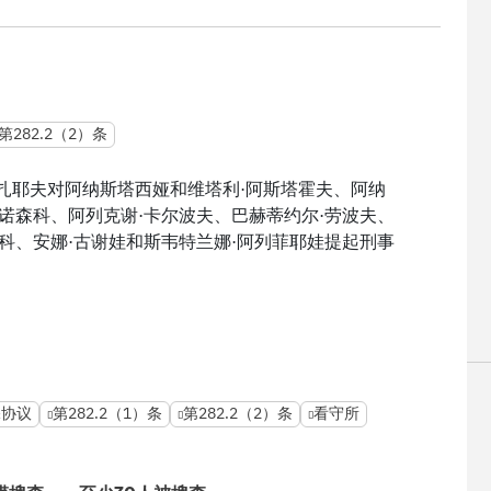
第282.2（2）条
巴扎耶夫对阿纳斯塔西娅和维塔利·阿斯塔霍夫、阿纳
兹诺森科、阿列克谢·卡尔波夫、巴赫蒂约尔·劳波夫、
门科、安娜·古谢娃和斯韦特兰娜·阿列菲耶娃提起刑事
保协议
第282.2（1）条
第282.2（2）条
看守所