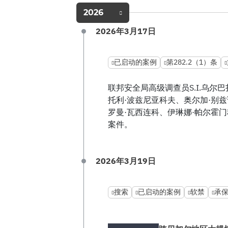
2026
2026年3月17日
已启动的案例
第282.2（1）条
联邦安全局高级调查员S.I.乌尔
托利·波兹尼亚科夫、奥尔加·别
罗曼·瓦西连科、伊琳娜·帕尔霍
案件。
2026年3月19日
搜索
已启动的案例
软禁
承