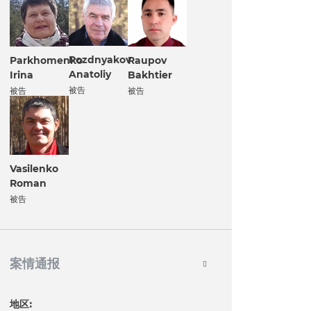
Pozdnyakov
Parkhomenko
Raupov
Anatoliy
Irina
Bakhtier
被告
被告
被告
Vasilenko
Roman
被告
案情通报
地区: