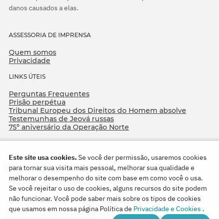
danos causados a elas.
ASSESSORIA DE IMPRENSA
Quem somos
Privacidade
LINKS ÚTEIS
Perguntas Frequentes
Prisão perpétua
Tribunal Europeu dos Direitos do Homem absolve
Testemunhas de Jeová russas
75º aniversário da Operação Norte
Este site usa cookies.
Se você der permissão, usaremos cookies
para tornar sua visita mais pessoal, melhorar sua qualidade e
melhorar o desempenho do site com base em como você o usa.
Se você rejeitar o uso de cookies, alguns recursos do site podem
não funcionar. Você pode saber mais sobre os tipos de cookies
Copyright © 2026
que usamos em nossa página Política de
Privacidade e Cookies
.
Watch Tower Bible and Tract Society of Korea.