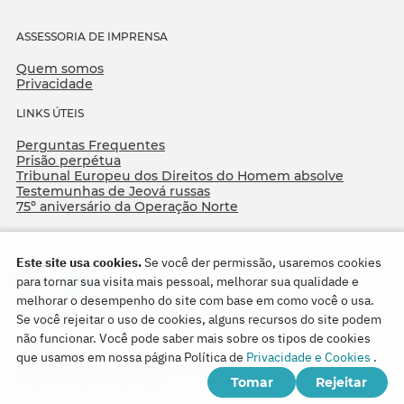
ASSESSORIA DE IMPRENSA
Quem somos
Privacidade
LINKS ÚTEIS
Perguntas Frequentes
Prisão perpétua
Tribunal Europeu dos Direitos do Homem absolve
Testemunhas de Jeová russas
75º aniversário da Operação Norte
Este site usa cookies.
Se você der permissão, usaremos cookies
para tornar sua visita mais pessoal, melhorar sua qualidade e
melhorar o desempenho do site com base em como você o usa.
Se você rejeitar o uso de cookies, alguns recursos do site podem
não funcionar. Você pode saber mais sobre os tipos de cookies
Copyright © 2026
que usamos em nossa página Política de
Privacidade e Cookies
.
Watch Tower Bible and Tract Society of Korea.
Tomar
Rejeitar
Todos os direitos reservados.