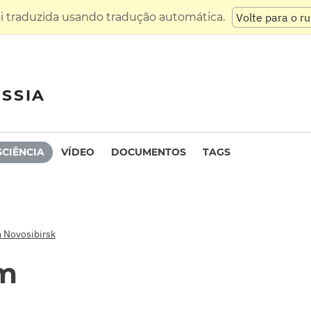
oi traduzida usando tradução automática.
Volte para o r
SSIA
SCIÊNCIA
VÍDEO
DOCUMENTOS
TAGS
 Novosibirsk
m