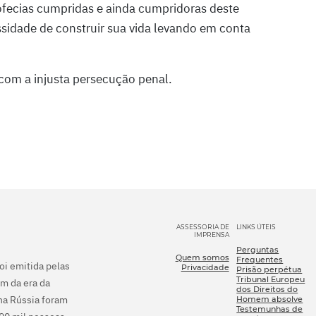
ofecias cumpridas e ainda cumpridoras deste
sidade de construir sua vida levando em conta
com a injusta persecução penal.
ASSESSORIA DE
LINKS ÚTEIS
IMPRENSA
Perguntas
Quem somos
Frequentes
foi emitida pelas
Privacidade
Prisão perpétua
Tribunal Europeu
m da era da
dos Direitos do
na Rússia foram
Homem absolve
Testemunhas de