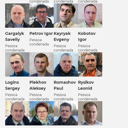
condenada
condenada
condenada
Gargalyk
Petrov Igor
Kobotov
Kayryak
Saveliy
Igor
Evgeny
Pessoa
condenada
Pessoa
Pessoa
Pessoa
condenada
condenada
condenada
Logins
Plekhov
Romashov
Rysikov
Sergey
Aleksey
Paul
Leonid
Pessoa
Pessoa
Pessoa
Pessoa
condenada
condenada
condenada
condenada