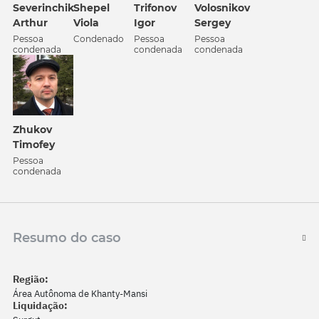
Severinchik
Shepel
Trifonov
Volosnikov
Arthur
Viola
Igor
Sergey
Pessoa
Condenado
Pessoa
Pessoa
condenada
condenada
condenada
Zhukov
Timofey
Pessoa
condenada
Resumo do caso
Região:
Área Autônoma de Khanty-Mansi
Liquidação: