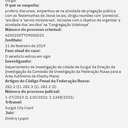
Surgut
O que se suspeita:
proferiu discursos, empenhou-se na atividade de pregação pública
com as Testemunhas de Jeová locais, dirigiu reuniões com 'pioneiros',
'anciãos' e 'servos ministeriais', inclusive com o objetivo de organizar a
atividade dos 'anciãos' na 'Congregação Vzletnoye'
Número do processo criminal:
42002007709000023
Instituiu:
11 de fevereiro de 2019
Fase atual do caso:
O veredicto entrou em vigor
Investigando:
Departamento de Investigação da cidade de Surgut da Direção de
Investigação da Comissão de Investigação da Federação Russa para a
Área Autônoma de Khanty-Mansi
Artigos do Código Penal da Federação Russa:
282.2 (1), 282.3 (1), 282.2 (2)
Número do processo judicial:
1-27/2023 (1-130/2022; 1-1348/2021)
Tribunal:
Surgut City Court
Juiz:
Dmitriy Lyupin