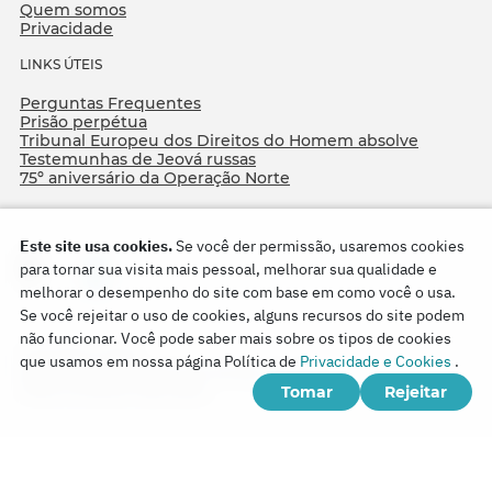
Quem somos
Privacidade
LINKS ÚTEIS
Perguntas Frequentes
Prisão perpétua
Tribunal Europeu dos Direitos do Homem absolve
Testemunhas de Jeová russas
75º aniversário da Operação Norte
Este site usa cookies.
Se você der permissão, usaremos cookies
para tornar sua visita mais pessoal, melhorar sua qualidade e
melhorar o desempenho do site com base em como você o usa.
Se você rejeitar o uso de cookies, alguns recursos do site podem
não funcionar. Você pode saber mais sobre os tipos de cookies
Copyright © 2026
que usamos em nossa página Política de
Privacidade e Cookies
.
Watch Tower Bible and Tract Society of Korea.
Tomar
Rejeitar
Todos os direitos reservados.