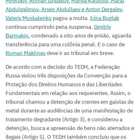
Miretskiy, Roman Gridasov
,
Mariya Karpova, Marat
Abdulgalimov, Arsen Abdullaev e Anton Dergalev
.
Valeriy Moskalenko
pagou a multa.
Irina Buglak
continua cumprindo pena suspensa.
Dmitriy
Barmakin
, condenado a oito anos de prisão, aguarda
transferência para uma colônia penal. E o caso de
Roman Makhnev
deve ir ao tribunal em breve.
De acordo com a decisão do TEDH, a Federação
Russa violou três disposições da Convenção para a
Proteção dos Direitos Humanos e das Liberdades
Fundamentais em relação aos requerentes. Assim, o
tribunal chamou a detenção de crentes em gaiolas de
metal durante as audiências de uma manifestação de
tratamento degradante (Artigo 3), e considerou a
detenção, busca e apreensão de bens não aterrados e
ilegais (Artigo 5). O TEDH também concluiu que os