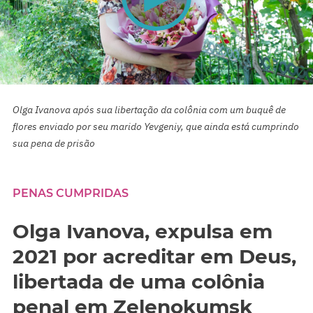
0
seconds
Olga Ivanova após sua libertação da colônia com um buquê de
of
0
flores enviado por seu marido Yevgeniy, que ainda está cumprindo
seconds
sua pena de prisão
PENAS CUMPRIDAS
Olga Ivanova, expulsa em
2021 por acreditar em Deus,
libertada de uma colônia
penal em Zelenokumsk