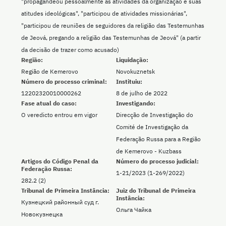
"propagandeou pessoalmente as atividades da organização e suas
atitudes ideológicas", "participou de atividades missionárias",
"participou de reuniões de seguidores da religião das Testemunhas
de Jeová, pregando a religião das Testemunhas de Jeová" (a partir
da decisão de trazer como acusado)
Região:
Liquidação:
Região de Kemerovo
Novokuznetsk
Número do processo criminal:
Instituiu:
12202320010000262
8 de julho de 2022
Fase atual do caso:
Investigando:
O veredicto entrou em vigor
Direcção de Investigação do
Comité de Investigação da
Federação Russa para a Região
de Kemerovo - Kuzbass
Artigos do Código Penal da
Número do processo judicial:
Federação Russa:
1-21/2023 (1-269/2022)
282.2 (2)
Tribunal de Primeira Instância:
Juiz do Tribunal de Primeira
Instância:
Кузнецкий районный суд г.
Ольга Чайка
Новокузнецка