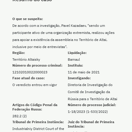
O que se suspeita:
De acordo com a investigação, Pavel Kazadaev, "sendo um
participante ativo de uma organização extremista, realizou ações
para apoiar a existência da assembleia no Território de Altai,
inclusive por meio de entrevistas".
Região:
Liquidação:
Território Altaisky
Barnaul
Número do processo criminal:
Instituiu:
12102010022000023
11 de maio de 2021
Fase atual do caso:
Investigando:
O veredicto entrou em vigor
Diretoria de Investigação do
Comitê de Investigação da
Rússia para o Território de Altai
Artigos do Código Penal da
Número do processo judicial:
Federação Russa:
1-18/2023 (1-533/2022)
282.2 (2)
Tribunal de Primeira Instância:
Juiz do Tribunal de Primeira
Instância:
Industrialniy District Court of the