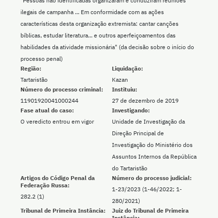
"Pessoas não identificadas organizaram e conduziram reuniões
ilegais de campanha ... Em conformidade com as ações
características desta organização extremista: cantar canções
bíblicas, estudar literatura... e outros aperfeiçoamentos das
habilidades da atividade missionária" (da decisão sobre o início do
processo penal)
Região:
Liquidação:
Tartaristão
Kazan
Número do processo criminal:
Instituiu:
11901920041000244
27 de dezembro de 2019
Fase atual do caso:
Investigando:
O veredicto entrou em vigor
Unidade de Investigação da
Direção Principal de
Investigação do Ministério dos
Assuntos Internos da República
do Tartaristão
Artigos do Código Penal da
Número do processo judicial:
Federação Russa:
1-23/2023 (1-46/2022; 1-
282.2 (1)
280/2021)
Tribunal de Primeira Instância:
Juiz do Tribunal de Primeira
Instância: