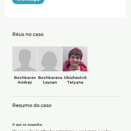
Réus no caso
Bochkarev
Bochkareva
Obizhestvit
Andrey
Leysan
Tatyana
Resumo do caso
O que se suspeita: