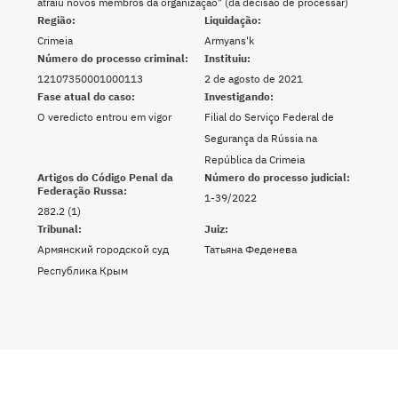
atraiu novos membros da organização" (da decisão de processar)
Região:
Liquidação:
Crimeia
Armyans'k
Número do processo criminal:
Instituiu:
12107350001000113
2 de agosto de 2021
Fase atual do caso:
Investigando:
O veredicto entrou em vigor
Filial do Serviço Federal de
Segurança da Rússia na
República da Crimeia
Artigos do Código Penal da
Número do processo judicial:
Federação Russa:
1-39/2022
282.2 (1)
Tribunal:
Juiz:
Армянский городской суд
Татьяна Феденева
Республика Крым