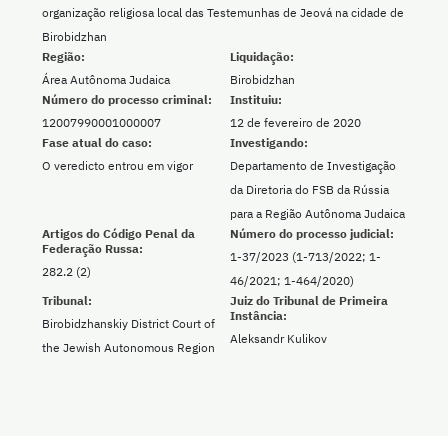
organização religiosa local das Testemunhas de Jeová na cidade de
Birobidzhan
Região:
Liquidação:
Área Autônoma Judaica
Birobidzhan
Número do processo criminal:
Instituiu:
12007990001000007
12 de fevereiro de 2020
Fase atual do caso:
Investigando:
O veredicto entrou em vigor
Departamento de Investigação
da Diretoria do FSB da Rússia
para a Região Autônoma Judaica
Artigos do Código Penal da
Número do processo judicial:
Federação Russa:
1-37/2023 (1-713/2022; 1-
282.2 (2)
46/2021; 1-464/2020)
Tribunal:
Juiz do Tribunal de Primeira
Instância:
Birobidzhanskiy District Court of
Aleksandr Kulikov
the Jewish Autonomous Region