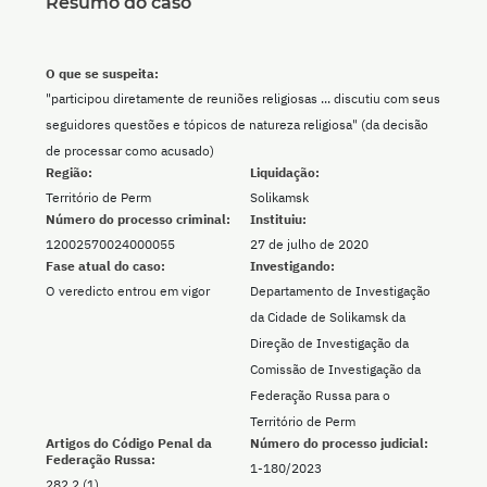
Resumo do caso
O que se suspeita:
"participou diretamente de reuniões religiosas ... discutiu com seus
seguidores questões e tópicos de natureza religiosa" (da decisão
de processar como acusado)
Região:
Liquidação:
Território de Perm
Solikamsk
Número do processo criminal:
Instituiu:
12002570024000055
27 de julho de 2020
Fase atual do caso:
Investigando:
O veredicto entrou em vigor
Departamento de Investigação
da Cidade de Solikamsk da
Direção de Investigação da
Comissão de Investigação da
Federação Russa para o
Território de Perm
Artigos do Código Penal da
Número do processo judicial:
Federação Russa:
1-180/2023
282.2 (1)