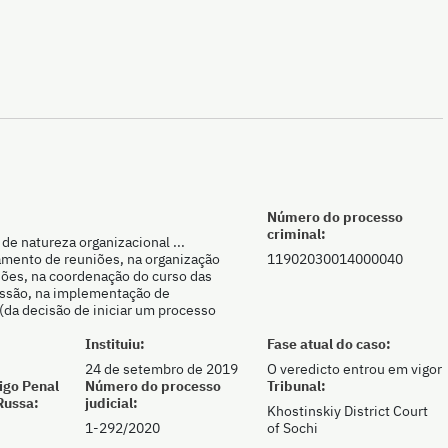
Número do processo
criminal:
de natureza organizacional ...
amento de reuniões, na organização
11902030014000040
niões, na coordenação do curso das
ussão, na implementação de
 (da decisão de iniciar um processo
Instituiu:
Fase atual do caso:
24 de setembro de 2019
O veredicto entrou em vigor
igo Penal
Número do processo
Tribunal:
Russa:
judicial:
Khostinskiy District Court
1-292/2020
of Sochi