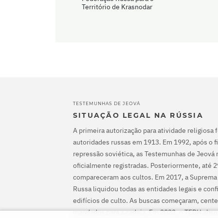
Território de Krasnodar
TESTEMUNHAS DE JEOVÁ
SITUAÇÃO LEGAL NA RÚSSIA
A primeira autorização para atividade religiosa 
autoridades russas em 1913. Em 1992, após o fi
repressão soviética, as Testemunhas de Jeová 
oficialmente registradas. Posteriormente, até 
compareceram aos cultos. Em 2017, a Suprema
Russa liquidou todas as entidades legais e con
edifícios de culto. As buscas começaram, cente
mandados para a cadeia. Em 2022, o TEDH abs