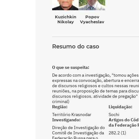
Kuzichkin
Popov
Nikolay
Vyacheslav
Resumo do caso
O que se suspeita:
De acordo com a investigação, "tomou ações 
expressas na convocação, abertura e encerr
de discursos religiosos e cultos nessas reu
reuniões, na proposição de temas para disc
discursos religiosos. atividade de pregação"
criminal)
Região:
Liquidação:
Território Krasnodar
Sochi
Investigando:
Artigos do Cód
da Federação 
Direção de Investigação do
Comitê de Investigação da
282.2 (1)
Federação Russa para o