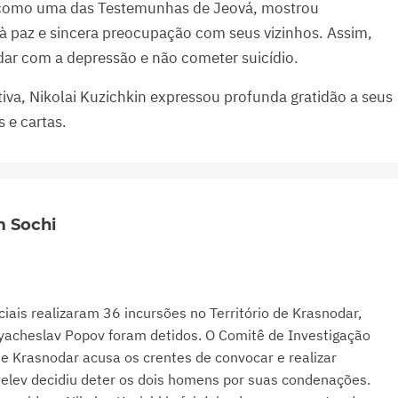
, como uma das Testemunhas de Jeová, mostrou
à paz e sincera preocupação com seus vizinhos. Assim,
idar com a depressão e não cometer suicídio.
iva, Nikolai Kuzichkin expressou profunda gratidão a seus
 e cartas.
m Sochi
iais realizaram 36 incursões no Território de Krasnodar,
Vyacheslav Popov foram detidos. O Comitê de Investigação
de Krasnodar acusa os crentes de convocar e realizar
evelev decidiu deter os dois homens por suas condenações.