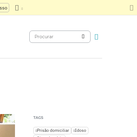
usso
TAGS
Prisão domiciliar
Idoso