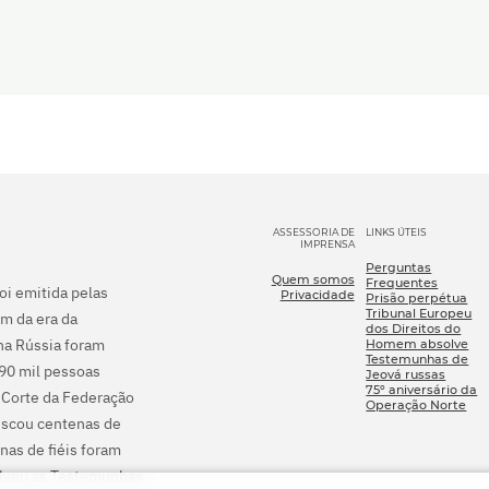
ASSESSORIA DE
LINKS ÚTEIS
IMPRENSA
Perguntas
Quem somos
Frequentes
foi emitida pelas
Privacidade
Prisão perpétua
Tribunal Europeu
m da era da
dos Direitos do
na Rússia foram
Homem absolve
Testemunhas de
290 mil pessoas
Jeová russas
75º aniversário da
 Corte da Federação
Operação Norte
fiscou centenas de
nas de fiéis foram
olveu as Testemunhas