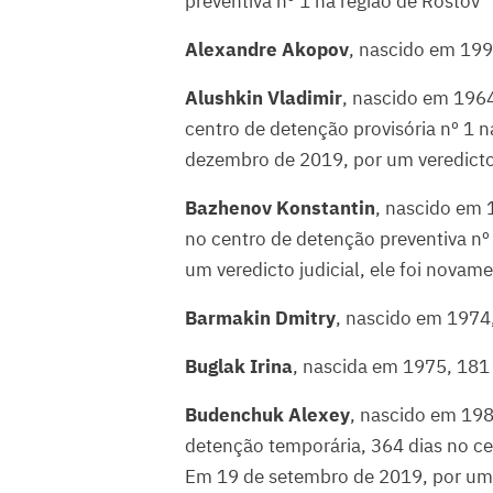
preventiva nº 1 na região de Rostov
Alexandre Akopov
, nascido em 199
Alushkin Vladimir
, nascido em 1964
centro de detenção provisória nº 1 n
dezembro de 2019, por um veredicto 
Bazhenov Konstantin
, nascido em 
no centro de detenção preventiva nº
um veredicto judicial, ele foi novam
Barmakin Dmitry
, nascido em 1974,
Buglak Irina
, nascida em 1975, 181 
Budenchuk Alexey
, nascido em 198
detenção temporária, 364 dias no cen
Em 19 de setembro de 2019, por um v