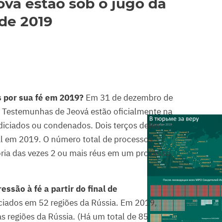
vá estão sob o jugo da
de 2019
 por sua fé em 2019?
Em 31 de dezembro de
s Testemunhas de Jeová estão oficialmente na
diciados ou condenados. Dois terços deles
l em 2019. O número total de processos
ioria das vezes 2 ou mais réus em um processo
essão à fé a partir do final de
ciados em 52 regiões da Rússia. Em 2019,
 regiões da Rússia. (Há um total de 85