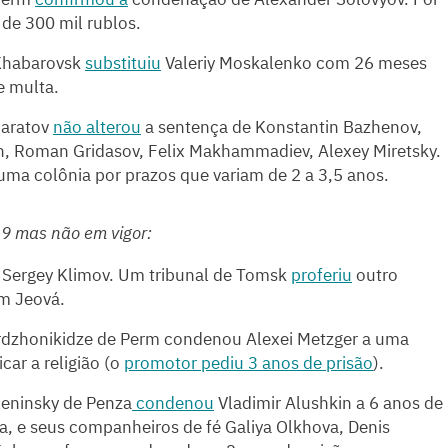
 de 300 mil rublos.
 Khabarovsk
substituiu
Valeriy Moskalenko com 26 meses
e multa.
Saratov
não alterou
a sentença de Konstantin Bazhenov,
 Roman Gridasov, Felix Makhammadiev, Alexey Miretsky.
 uma colônia por prazos que variam de 2 a 3,5 anos.
19 mas não em vigor:
a Sergey Klimov. Um tribunal de Tomsk
proferiu
outro
em Jeová.
 Ordzhonikidze de Perm condenou Alexei Metzger a uma
icar a religião (o
promotor pediu 3 anos de prisão
).
l Leninsky de Penza
condenou
Vladimir Alushkin a 6 anos de
na, e seus companheiros de fé Galiya Olkhova, Denis