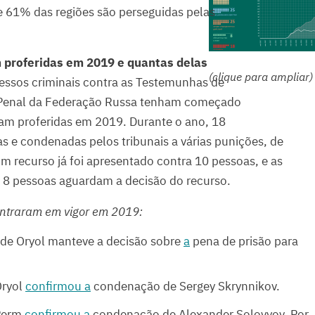
ue 61% das regiões são perseguidas pelas
 proferidas em 2019 e quantas delas
(clique para ampliar)
ssos criminais contra as Testemunhas de
o Penal da Federação Russa tenham começado
ram proferidas em 2019. Durante o ano, 18
 e condenadas pelos tribunais a várias punições, de
m recurso já foi apresentado contra 10 pessoas, e as
 8 pessoas aguardam a decisão do recurso.
 entraram em vigor em 2019:
l de Oryol manteve a decisão sobre
a
pena de prisão para
Oryol
confirmou a
condenação de Sergey Skrynnikov.
 Perm
confirmou a
condenação de Alexander Solovyov. Por