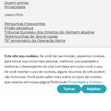
Quem somos
Privacidade
LINKS ÚTEIS
Perguntas Frequentes
Prisão perpétua
Tribunal Europeu dos Direitos do Homem absolve
Testemunhas de Jeová russas
75º aniversário da Operação Norte
Este site usa cookies.
Se você der permissão, usaremos cookies
para tornar sua visita mais pessoal, melhorar sua qualidade e
melhorar o desempenho do site com base em como você o usa.
Se você rejeitar o uso de cookies, alguns recursos do site podem
não funcionar. Você pode saber mais sobre os tipos de cookies
Copyright © 2026
que usamos em nossa página Política de
Privacidade e Cookies
.
Watch Tower Bible and Tract Society of Korea.
Tomar
Rejeitar
Todos os direitos reservados.