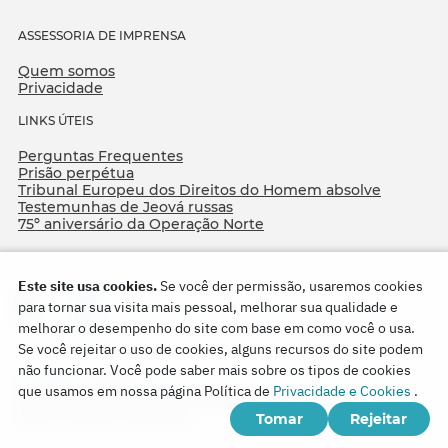
ASSESSORIA DE IMPRENSA
Quem somos
Privacidade
LINKS ÚTEIS
Perguntas Frequentes
Prisão perpétua
Tribunal Europeu dos Direitos do Homem absolve
Testemunhas de Jeová russas
75º aniversário da Operação Norte
Este site usa cookies.
Se você der permissão, usaremos cookies
para tornar sua visita mais pessoal, melhorar sua qualidade e
melhorar o desempenho do site com base em como você o usa.
Se você rejeitar o uso de cookies, alguns recursos do site podem
não funcionar. Você pode saber mais sobre os tipos de cookies
Copyright © 2026
que usamos em nossa página Política de
Privacidade e Cookies
.
Watch Tower Bible and Tract Society of Korea.
Tomar
Rejeitar
Todos os direitos reservados.