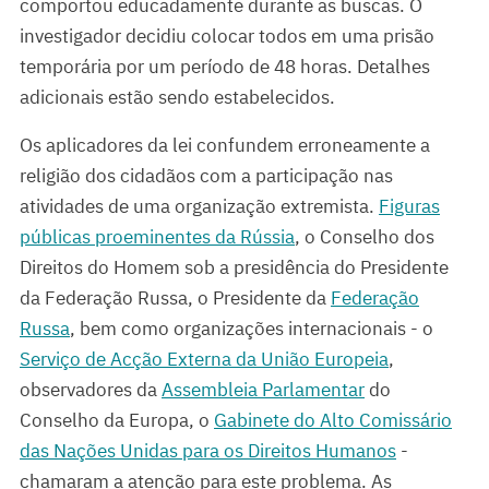
comportou educadamente durante as buscas. O
investigador decidiu colocar todos em uma prisão
temporária por um período de 48 horas. Detalhes
adicionais estão sendo estabelecidos.
Os aplicadores da lei confundem erroneamente a
religião dos cidadãos com a participação nas
atividades de uma organização extremista.
Figuras
públicas proeminentes da Rússia
, o Conselho dos
Direitos do Homem sob a presidência do Presidente
da Federação Russa, o Presidente da
Federação
Russa
, bem como organizações internacionais - o
Serviço de Acção Externa da União Europeia
,
observadores da
Assembleia Parlamentar
do
Conselho da Europa, o
Gabinete do Alto Comissário
das Nações Unidas para os Direitos Humanos
-
chamaram a atenção para este problema.
As