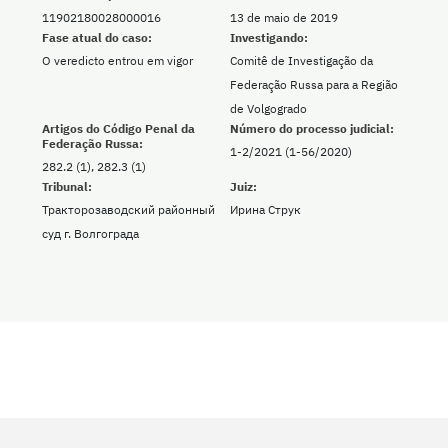
11902180028000016
13 de maio de 2019
Fase atual do caso:
Investigando:
O veredicto entrou em vigor
Comitê de Investigação da
Federação Russa para a Região
de Volgogrado
Artigos do Código Penal da
Número do processo judicial:
Federação Russa:
1-2/2021 (1-56/2020)
282.2 (1), 282.3 (1)
Tribunal:
Juiz:
Тракторозаводский районный
Ирина Струк
суд г. Волгограда